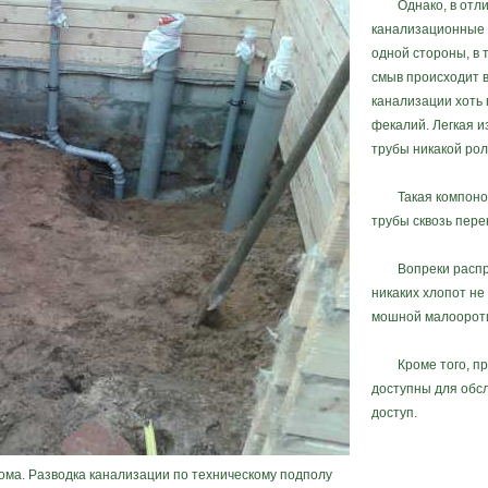
Однако, в отличи
канализационные 
одной стороны, в 
смыв происходит в
канализации хоть 
фекалий. Легкая 
трубы никакой рол
Такая компоновка
трубы сквозь пер
Вопреки распрос
никаких хлопот не
мошной малоороти
Кроме того, про
доступны для обсл
доступ.
ома. Разводка канализации по техническому подполу