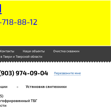
Н
-718-88-12
Контакты
Наши объекты
Очистка скважин
в Твери и Тверской области
(903) 974-09-04
Перезвоните мне
ации
Установка сантехники
5)
 гофрированный ТБГ
асти