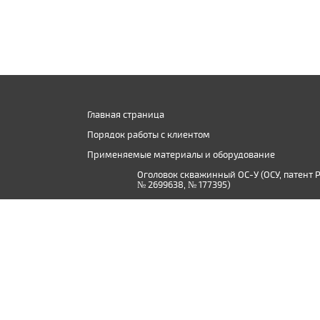
Главная страница
Порядок работы с клиентом
Применяемые материалы и оборудование
Оголовок скважинный ОС-У (ОСУ, патент 
№ 2699638, № 177395)
Производство дистиллированной воды в
Твери и Тверской области
© 2015 - 2026, ООО «Сантехник-Ф»
Использование материалов сайта допускается только при нали