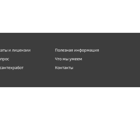
аты и лицензии
Полезная информация
опрос
Что мы умеем
сантехработ
Контакты
Карта сайта