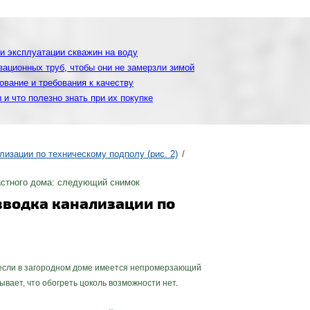
и эксплуатации скважин на воду
ационных труб, чтобы они не замерзли зимой
ование и требования к качеству
и что полезно знать при их покупке
ализации по техническому подполу (рис. 2)
стного дома: следующий снимок
зводка канализации по
сли в загородном доме имеется непромерзающий
бывает, что обогреть цоколь возможности нет.