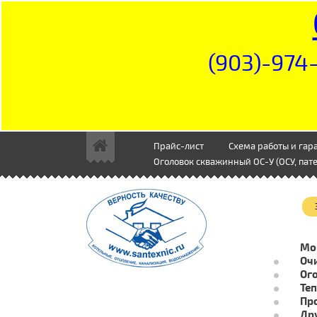
(903)-974-
Прайс-лист
Схема работы и гар
Оголовок скважинный ОС-У (ОСУ, пате
Мо
Очи
Ог
Те
Пр
Др