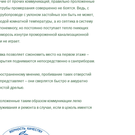
е от прочих коммуникаций, правильно проложенные
трубы промерзания совершенно не боятся. Ведь, с
трубопроводе с уклоном застойных зон быть не может,
одой комнатной температуры, а из септика в систему
понемногу, но постоянно поступает тепло гниющих
изморозь изнутри промороженной канализационной
и не играет.
 позволяет сэкономить место на первом этаже –
екрытия поднимаются непосредственно к санприборам.
траненному мнению, пробивание таких отверстий
 представляет – они сверлятся быстро и аккуратно
стой дрелью.
ложенные таким образом коммуникации легко
уживания и ремонта в случае, если в цоколь имеется