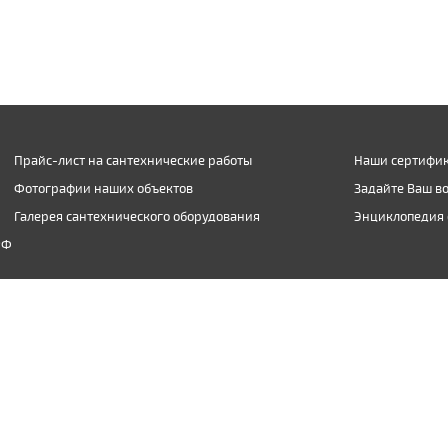
Прайс-лист на сантехнические работы
Наши сертифик
Фотографии наших объектов
Задайте Ваш в
Галерея сантехнического оборудования
Энциклопедия 
РФ
(903) 974-09-04
inbox@santexnic.ru
чии письменного разрешения администрации ООО "Сантехник-Ф".