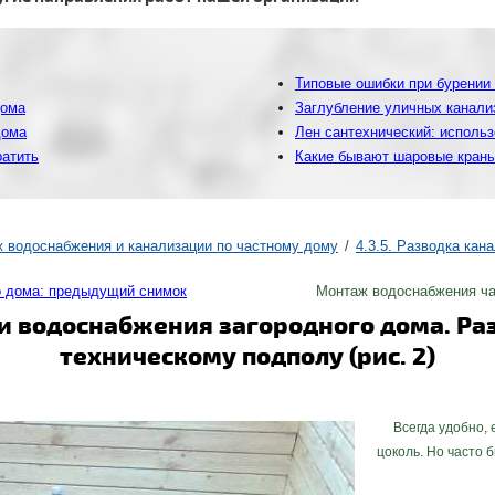
Типовые ошибки при бурении 
дома
Заглубление уличных канализ
дома
Лен сантехнический: использ
ратить
Какие бывают шаровые краны 
ж водоснабжения и канализации по частному дому
4.3.5. Разводка кан
о дома: предыдущий снимок
Монтаж водоснабжения ча
 водоснабжения загородного дома. Ра
техническому подполу (рис. 2)
Всегда удобно, е
цоколь. Но часто 