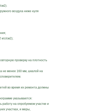
см2).
ружного воздуха ниже нуля
ния;
кгс/см2);
повторную проверку на плотность
 не менее 160 мм, шкалой на
осповерителем.
сетей во время их ремонта должны
рограмме указываются:
ь работу на опробуемом участке и
их участках, и меры,