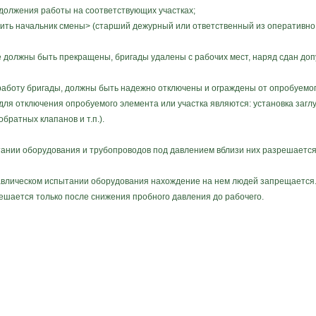
олжения работы на соответствующих участках;
ь начальник смены> (старший дежурный или ответственный из оперативно 
 должны быть прекращены, бригады удалены с рабочих мест, наряд сдан д
аботу бригады, должны быть надежно отключены и ограждены от опробуемо
ля отключения опробуемого элемента или участка являются: установка загл
братных клапанов и т.п.).
тании оборудования и трубопроводов под давлением вблизи них разрешается
лическом испытании оборудования нахождение на нем людей запрещается
шается только после снижения пробного давления до рабочего.