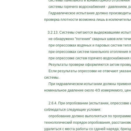
системы панельного и конвекторного отопления - 
системы горячего водоснабжения - давлением, равн
Гидравлическое испытание должно производиться
проверка плотности возможна лишь в исключительн
3.2.13. Системы считаются выдержавшими испытан
не обнаружено "потения" сварных швов или течи 
при опрессовках водяных и паровых систем теплоп
при опрессовках систем панельного отопления пад
при опрессовке систем горячего водоснабжения па
Результаты проверки оформляются актом провед
Если результаты опрессовки не отвечают указанны
системы.
При гидравлическом испытании должны применятьс
номинальное давление около 4/3 измеряемого, цен
2.6.4. При опробовании (испытании, опрессовке 
соблюдаться следующие условия:
опробование должно выполняться по программе, 
технологический порядок опробования, расстановк
удалиться с места работы со сдачей наряда; бриг