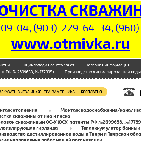
ОЧИСТКА СКВАЖИ
09-04, (903)-229-64-34, (960)
www.otmivka.ru
антии
Энциклопедия сантехработ
Полезная информация
нт РФ № 2699638, № 177395)
Производство дистиллированной воды 
ЗАКАЗАТЬ ВЫЕЗД ИНЖЕНЕРА-ЗАМЕРЩИКА -
БЕСПЛАТНО
нтаж отопления
Монтаж водоснабжения/канализ
стка скважины от ила и песка
оловок скважинный ОС-У (ОСУ, патенты РФ №2699638, №17739
плоизлирующая гирлянда
Теплоккумулятор банный
оизводство дистиллированной воды в Твери и Тверской обл
угие направления работ нашей организации