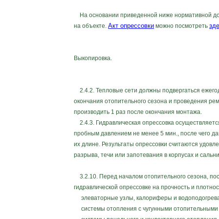
На основании приведенной ниже нормативной доку
Акт опрессовки
зд
на объекте.
можно посмотреть
Выкопировка.
2.4.2. Тепловые сети должны подвергаться ежего
окончания отопительного сезона и проведения рем
производить 1 раз после окончания монтажа.
2.4.3. Гидравлическая опрессовка осуществляется
пробным давлением не менее 5 мин., после чего д
их длине. Результаты опрессовки считаются удовл
разрыва, течи или запотевания в корпусах и сальн
3.2.10. Перед началом отопительного сезона, по
гидравлической опрессовке на прочность и плотнос
элеваторные узлы, калориферы и водоподогревател
системы отопления с чугунными отопительными при