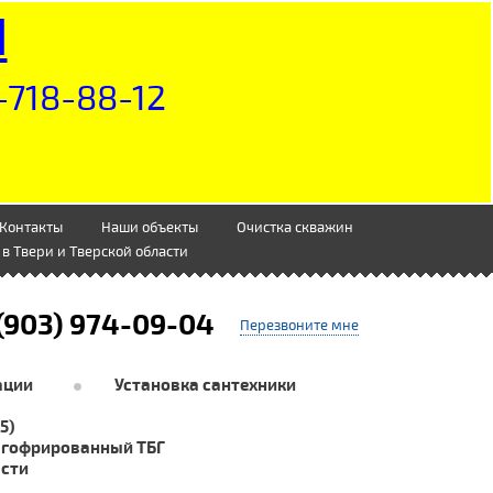
Н
-718-88-12
Контакты
Наши объекты
Очистка скважин
в Твери и Тверской области
(903) 974-09-04
Перезвоните мне
ации
Установка сантехники
5)
 гофрированный ТБГ
асти