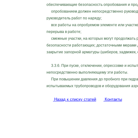
обеспечивающие безопасность опробования и прод
опробованием должен непосредственно руководит
руководитель работ по наряду;
все работы на опробуемом элементе или участке
перерыва в работе;
смежные участки, на которых могут продолжать р
безопасности работающих; достаточными мерами д
закрытие запорной арматуры (шиберов, задвижек, о
3.3.6. При пуске, отключении, опрессовке и испы
непосредственно выполняющему эти работы.
При повышении давления до пробного при гидрав
испытываемых трубопроводов и оборудования азре
Назад к списку статей
Контакты