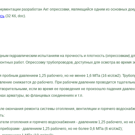
ментации разработан Акт опрессовки, являющийся одним из основных докум
есь
(32 Кб, doc).
дным гидравлическим испытаниям на прочность и плотность (опрессовкам) д
онтных работ. Опрессовку трубопроводов, доступных для осмотра во время э
 пробным давлением 1,25 рабочего, но не менее 1,6 МПа (16 кгс/см2). Труб
авление снижается до рабочего. При рабочем давлении проводится тщательн
етворительными, если во время ее проведения не произошло падения давле
иках арматуры, во фланцевых соединениях и т.п.
сле окончания ремонта системы отопления, вентиляции и горячего водоснаб
ть:
и отопления и горячего водоснабжения - давлением 1,25 рабочего, но не ни
борами - давлением 1,25 рабочего, но не более 0,6 МПа (6 кгс/см2);