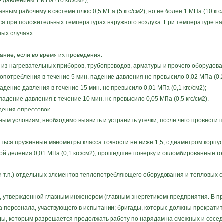
давлением 1 МПа (10 кгс/см2);
ым рабочему в системе плюс 0,5 МПа (5 кгс/см2), но не более 1 МПа (10 кгс/
 при положительных температурах наружного воздуха. При температуре на
ых случаях.
ие, если во время их проведения:
из нагревательных приборов, трубопроводов, арматуры и прочего оборудова
отребления в течение 5 мин. падение давления не превысило 0,02 МПа (0,2 
ение давления в течение 15 мин. не превысило 0,01 МПа (0,1 кгс/см2);
дение давления в течение 10 мин. не превысило 0,05 МПа (0,5 кгс/см2).
ения опрессовок.
м условиям, необходимо выявить и устранить утечки, после чего провести 
я пружинные манометры класса точности не ниже 1,5, с диаметром корпуса
ой деления 0,01 МПа (0,1 кгс/см2), прошедшие поверку и опломбированные г
и т.п.) отдельных элементов теплопотребляющего оборудования и тепловых 
утвержденной главным инженером (главным энергетиком) предприятия. В п
а персонала, участвующего в испытании; бригады, которые должны прекратит
ады, которым разрешается продолжать работу по нарядам на смежных и соседн