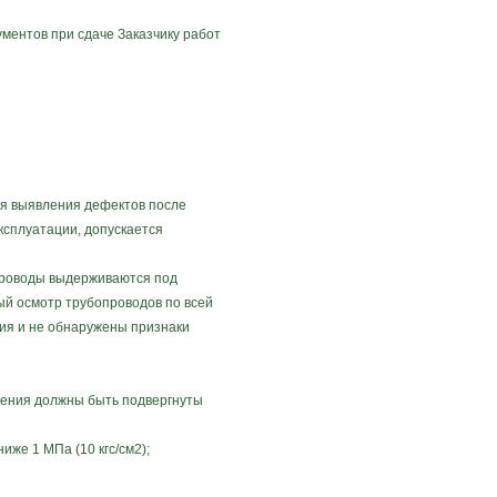
ентов при сдаче Заказчику работ
ля выявления дефектов после
ксплуатации, допускается
опроводы выдерживаются под
ый осмотр трубопроводов по всей
ния и не обнаружены признаки
жения должны быть подвергнуты
же 1 МПа (10 кгс/см2);