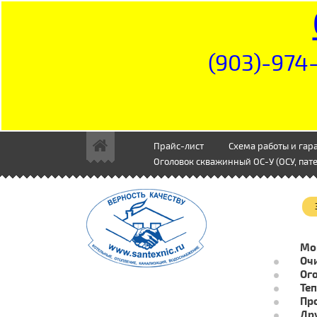
(903)-974-
Прайс-лист
Схема работы и гар
Оголовок скважинный ОС-У (ОСУ, пате
Мо
Очи
Ог
Те
Пр
Др