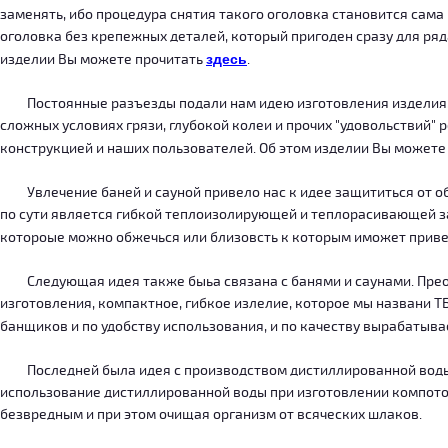
заменять, ибо процедура снятия такого оголовка становится сама
оголовка без крепежных деталей, который пригоден сразу для ряда
изделии Вы можете прочитать
здесь
.
Постоянные разъезды подали нам идею изготовления изделия, ко
сложных условиях грязи, глубокой колеи и прочих "удовольствий" 
конструкцией и наших пользователей. Об этом изделии Вы можете
Увлечение баней и сауной привело нас к идее защититься от об
по сути является гибкой теплоизолирующей и теплорасивающей зав
котороые можно обжечься или близовсть к которым иможет приве
Следующая идея также быьа связана с банями и саунами. Преодо
изготовления, компактное, гибкое излелие, которое мы названи 
банщиков и по удобству использования, и по качеству вырабатыв
Последней была идея с производством дистиллированной воды, к
использование дистиллированной воды при изготовлении компотов
безвредным и при этом очищая организм от всяческих шлаков.