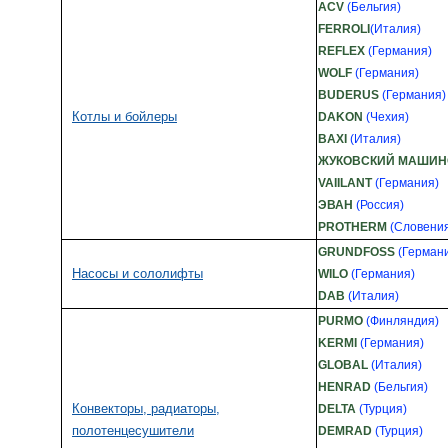
ACV
(Бельгия)
FERROLI
(Италия)
REFLEX
(Германия)
WOLF
(Германия)
BUDERUS
(Германия)
Котлы и бойлеры
DAKON
(Чехия)
BAXI
(Италия)
ЖУКОВСКИЙ МАШИН
VAIILANT
(Германия)
ЭВАН
(Россия)
PROTHERM
(Словени
GRUNDFOSS
(Герман
Насосы и сололифты
WILO
(Германия)
DAB
(Италия)
PURMO
(Финляндия)
KERMI
(Германия)
GLOBAL
(Италия)
HENRAD
(Бельгия)
Конвекторы, радиаторы,
DELTA
(Турция)
полотенцесушители
DEMRAD
(Турция)