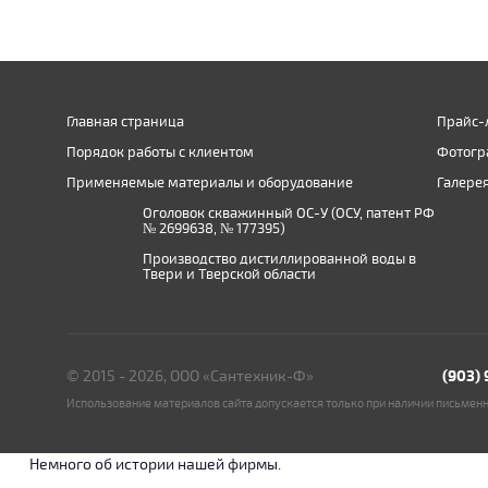
Главная страница
Прайс-
Порядок работы с клиентом
Фотогр
Применяемые материалы и оборудование
Галере
Оголовок скважинный ОС-У (ОСУ, патент РФ
№ 2699638, № 177395)
Производство дистиллированной воды в
Твери и Тверской области
© 2015 - 2026, ООО «Сантехник-Ф»
(903)
Использование материалов сайта допускается только при наличии письмен
Немного об истории нашей фирмы.