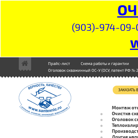
ОЧ
(903)-974-09-
Прайс-лист
Схема работы и гарантии
Оголовок скважинный ОС-У (ОСУ, патент РФ № 2
ЗАКАЗАТЬ
Монтаж от
Очистка ск
Оголовок с
Теплоизли
Производст
Другие нап