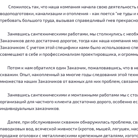
Сложилось так, что наша компания начала свою деятельность в о
водоподготовки, канализации и отопления - как поется "не туды 
требовать большого труда, вызывая справедливый гнев прекрасн
Занявшись сантехническими работами, мы столкнулись с необход
Заказчиков дело достаточно дорогое, тогда как наша компания м
Заказчиком. С учетом этой специфики нами было использовано сп
совмещают в себе и профессионализм проектировщика, и огромн
Потом к нам обратился один Заказчик, пожаловавшись, что в нег
скважин. Опыт, накопленный за многие годы следования этой тех
множества наших Заказчиков от важных для них проблем, связанн
Занявшись сантехническими и монтажными работами мы с столкн
организаций для частного клиента достаточно дорого, особенно есл
индивидуальных заказчиков.
Далее, при обслуживании скважин обнаружилась проблема, связ
паводковых вод, всяческой живности (кротов, мышей, лягушек, на
продаже оголовки с металлическими крепежным деталями, изготов