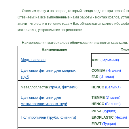
Ответим сразу и на вопрос, который всегда задают при первой в
Отвечаем: на все выполненные нами работы - монтаж котлов, уста
значит, что если в течение года у Вас обнаружатся какие-либо д
материалы, устраним все погрешности.
Наименования материалов / оборудования являются ссылками. П
Наименование
Фир
Медь паечная
KME
(Германия)
Цанговые фитинги для медных
COMISA
(Италия)
труб
FAR
(Италия)
труба
фитинги
Металлопластик (
,
)
HENCO
(Бельгия)
Цанговые фитинги для
TIEMME
(Италия)
металлопластиковых труб
HENCO
(Бельгия)
PILSA
(Турция)
Полипропилен (труба, фитинги)
EKOPLASTIC
(Чехия)
FIRAT
(Турция)