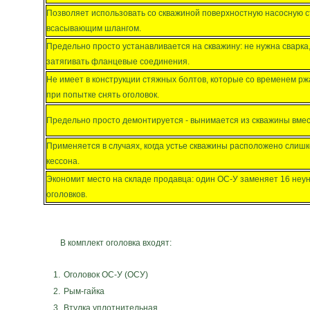
Позволяет использовать со скважиной поверхностную насосную с
всасывающим шлангом.
Предельно просто устанавливается на скважину: не нужна сварка
затягивать фланцевые соединения.
Не имеет в конструкции стяжных болтов, которые со временем р
при попытке снять оголовок.
Предельно просто демонтируется - вынимается из скважины вмес
Применяется в случаях, когда устье скважины расположено слишк
кессона.
Экономит место на складе продавца: один ОС-У заменяет 16 неу
оголовков.
В комплект оголовка входят:
1.
Оголовок ОС-У (ОСУ)
2.
Рым-гайка
3.
Втулка уплотнительная