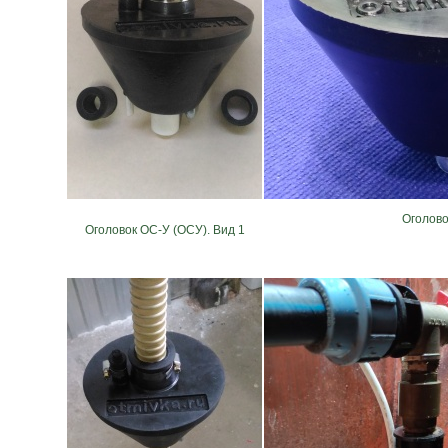
Оголово
Оголовок ОС-У (ОСУ). Вид 1