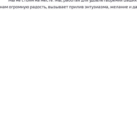
Мы не стоим на месте. Мы, работая для удовлетворения Ваших ну
нам огромную радость, вызывает прилив энтузиазма, желание и дал