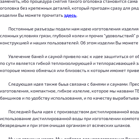
заменять, ибо процедура снятия такого оголовка становится сама
оголовка без крепежных деталей, который пригоден сразу для ряда
изделии Вы можете прочитать
здесь
.
Постоянные разъезды подали нам идею изготовления изделия, ко
сложных условиях грязи, глубокой колеи и прочих "удовольствий" 
конструкцией и наших пользователей. Об этом изделии Вы можете
Увлечение баней и сауной привело нас к идее защититься от об
по сути является гибкой теплоизолирующей и теплорасивающей зав
котороые можно обжечься или близовсть к которым иможет приве
Следующая идея также быьа связана с банями и саунами. Преодо
изготовления, компактное, гибкое излелие, которое мы названи 
банщиков и по удобству использования, и по качеству вырабатыв
Последней была идея с производством дистиллированной воды, к
использование дистиллированной воды при изготовлении компотов
безвредным и при этом очищая организм от всяческих шлаков.