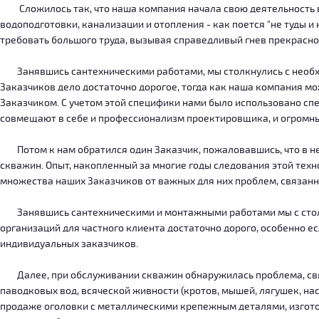
Сложилось так, что наша компания начала свою деятельность в о
водоподготовки, канализации и отопления - как поется "не туды 
требовать большого труда, вызывая справедливый гнев прекрасн
Занявшись сантехническими работами, мы столкнулись с необход
Заказчиков дело достаточно дорогое, тогда как наша компания м
Заказчиком. С учетом этой специфики нами было использовано сп
совмещают в себе и профессионализм проектировщика, и огромн
Потом к нам обратился один Заказчик, пожаловавшись, что в нег
скважин. Опыт, накопленный за многие годы следования этой тех
множества наших Заказчиков от важных для них проблем, связанн
Занявшись сантехническими и монтажными работами мы с столкн
организаций для частного клиента достаточно дорого, особенно есл
индивидуальных заказчиков.
Далее, при обслуживании скважин обнаружилась проблема, связ
паводковых вод, всяческой живности (кротов, мышей, лягушек, на
продаже оголовки с металлическими крепежным деталями, изготов