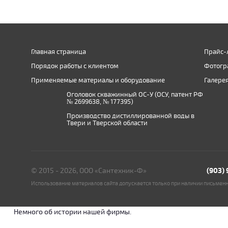
Главная страница
Прайс-
Порядок работы с клиентом
Фотогр
Применяемые материалы и оборудование
Галере
Оголовок скважинный ОС-У (ОСУ, патент РФ
№ 2699638, № 177395)
Производство дистиллированной воды в
Твери и Тверской области
© 2015 - 2026, ООО «Сантехник-Ф»
(903)
Использование материалов сайта допускается только при наличии письмен
Немного об истории нашей фирмы.