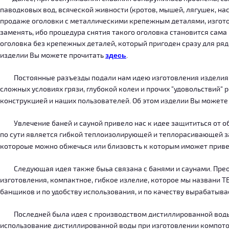
паводковых вод, всяческой живности (кротов, мышей, лягушек, на
продаже оголовки с металлическими крепежным деталями, изготов
заменять, ибо процедура снятия такого оголовка становится сама
оголовка без крепежных деталей, который пригоден сразу для ряда
изделии Вы можете прочитать
здесь
.
Постоянные разъезды подали нам идею изготовления изделия, ко
сложных условиях грязи, глубокой колеи и прочих "удовольствий" 
конструкцией и наших пользователей. Об этом изделии Вы можете
Увлечение баней и сауной привело нас к идее защититься от об
по сути является гибкой теплоизолирующей и теплорасивающей зав
котороые можно обжечься или близовсть к которым иможет приве
Следующая идея также быьа связана с банями и саунами. Преодо
изготовления, компактное, гибкое излелие, которое мы названи 
банщиков и по удобству использования, и по качеству вырабатыв
Последней была идея с производством дистиллированной воды, к
использование дистиллированной воды при изготовлении компотов