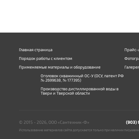
Главная страница
Прайс-
Порядок работы с клиентом
Фотогр
Применяемые материалы и оборудование
Галере
Оголовок скважинный ОС-У (ОСУ, патент РФ
№ 2699638, № 177395)
Производство дистиллированной воды в
Твери и Тверской области
© 2015 - 2026, ООО «Сантехник-Ф»
(903)
Использование материалов сайта допускается только при наличии письмен