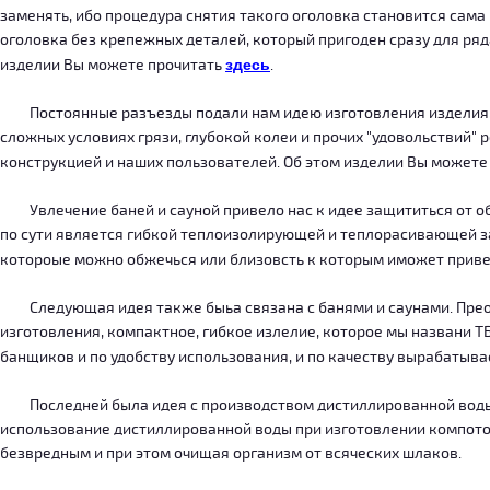
заменять, ибо процедура снятия такого оголовка становится сама
оголовка без крепежных деталей, который пригоден сразу для ряда
изделии Вы можете прочитать
здесь
.
Постоянные разъезды подали нам идею изготовления изделия, ко
сложных условиях грязи, глубокой колеи и прочих "удовольствий" 
конструкцией и наших пользователей. Об этом изделии Вы можете
Увлечение баней и сауной привело нас к идее защититься от об
по сути является гибкой теплоизолирующей и теплорасивающей зав
котороые можно обжечься или близовсть к которым иможет приве
Следующая идея также быьа связана с банями и саунами. Преодо
изготовления, компактное, гибкое излелие, которое мы названи 
банщиков и по удобству использования, и по качеству вырабатыв
Последней была идея с производством дистиллированной воды, к
использование дистиллированной воды при изготовлении компотов
безвредным и при этом очищая организм от всяческих шлаков.