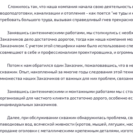
Сложилось так, что наша компания начала свою деятельность в о
водоподготовки, канализации и отопления - как поется "не туды 
требовать большого труда, вызывая справедливый гнев прекрасн
Занявшись сантехническими работами, мы столкнулись с необход
Заказчиков дело достаточно дорогое, тогда как наша компания м
Заказчиком. С учетом этой специфики нами было использовано сп
совмещают в себе и профессионализм проектировщика, и огромн
Потом к нам обратился один Заказчик, пожаловавшись, что в нег
скважин. Опыт, накопленный за многие годы следования этой тех
множества наших Заказчиков от важных для них проблем, связанн
Занявшись сантехническими и монтажными работами мы с столкн
организаций для частного клиента достаточно дорого, особенно есл
индивидуальных заказчиков.
Далее, при обслуживании скважин обнаружилась проблема, связ
паводковых вод, всяческой живности (кротов, мышей, лягушек, на
продаже оголовки с металлическими крепежным деталями, изготов