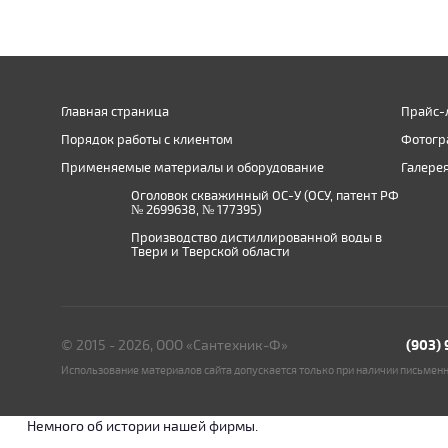
Главная страница
Прайс-
Порядок работы с клиентом
Фотогр
Применяемые материалы и оборудование
Галере
Оголовок скважинный ОС-У (ОСУ, патент РФ
№ 2699638, № 177395)
Производство дистиллированной воды в
Твери и Тверской области
© 2015 - 2026, ООО «Сантехник-Ф»
(903)
Использование материалов сайта допускается только при наличии письмен
Немного об истории нашей фирмы.