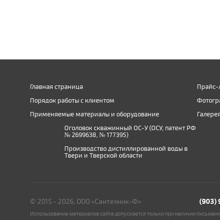
Главная страница
Прайс-
Порядок работы с клиентом
Фотогр
Применяемые материалы и оборудование
Галере
Оголовок скважинный ОС-У (ОСУ, патент РФ
№ 2699638, № 177395)
Производство дистиллированной воды в
Твери и Тверской области
© 2015 - 2026, ООО «Сантехник-Ф»
(903)
Использование материалов сайта допускается только при наличии письмен