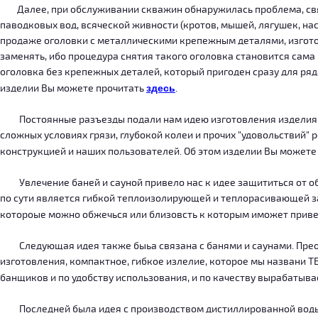
Далее, при обслуживании скважин обнаружилась проблема, связ
паводковых вод, всяческой живности (кротов, мышей, лягушек, на
продаже оголовки с металлическими крепежным деталями, изготов
заменять, ибо процедура снятия такого оголовка становится сама
оголовка без крепежных деталей, который пригоден сразу для ряда
изделии Вы можете прочитать
здесь
.
Постоянные разъезды подали нам идею изготовления изделия, ко
сложных условиях грязи, глубокой колеи и прочих "удовольствий" 
конструкцией и наших пользователей. Об этом изделии Вы можете
Увлечение баней и сауной привело нас к идее защититься от об
по сути является гибкой теплоизолирующей и теплорасивающей зав
котороые можно обжечься или близовсть к которым иможет приве
Следующая идея также быьа связана с банями и саунами. Преодо
изготовления, компактное, гибкое излелие, которое мы названи 
банщиков и по удобству использования, и по качеству вырабатыв
Последней была идея с производством дистиллированной воды, к