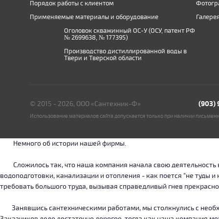
Порядок работы с клиентом
Фотогр
Применяемые материалы и оборудование
Галере
Оголовок скважинный ОС-У (ОСУ, патент РФ
№ 2699638, № 177395)
Производство дистиллированной воды в
Твери и Тверской области
© 2015 - 2026, ООО «Сантехник-Ф»
(903)
Использование материалов сайта допускается только при наличии письмен
Немного об истории нашей фирмы.
Сложилось так, что наша компания начала свою деятельность в о
водоподготовки, канализации и отопления - как поется "не туды 
требовать большого труда, вызывая справедливый гнев прекрасн
Занявшись сантехническими работами, мы столкнулись с необход
Заказчиков дело достаточно дорогое, тогда как наша компания м