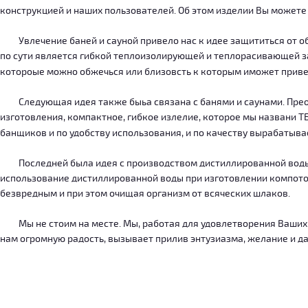
конструкцией и наших пользователей. Об этом изделии Вы можете
Увлечение баней и сауной привело нас к идее защититься от об
по сути является гибкой теплоизолирующей и теплорасивающей зав
котороые можно обжечься или близовсть к которым иможет приве
Следующая идея также быьа связана с банями и саунами. Преодо
изготовления, компактное, гибкое излелие, которое мы названи 
банщиков и по удобству использования, и по качеству вырабатыв
Последней была идея с производством дистиллированной воды, к
использование дистиллированной воды при изготовлении компотов
безвредным и при этом очищая организм от всяческих шлаков.
Мы не стоим на месте. Мы, работая для удовлетворения Ваших ну
нам огромную радость, вызывает прилив энтузиазма, желание и дал