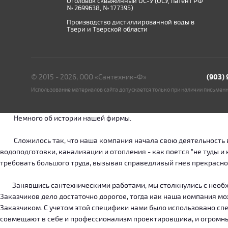
Оголовок скважинный ОС-У (ОСУ, патент РФ
№ 2699638, № 177395)
Производство дистиллированной воды в
Твери и Тверской области
© 2015 - 2026, ООО «Сантехник-Ф»
(903)
Использование материалов сайта допускается только при наличии письмен
Немного об истории нашей фирмы.
Сложилось так, что наша компания начала свою деятельность в о
водоподготовки, канализации и отопления - как поется "не туды 
требовать большого труда, вызывая справедливый гнев прекрасн
Занявшись сантехническими работами, мы столкнулись с необход
Заказчиков дело достаточно дорогое, тогда как наша компания м
Заказчиком. С учетом этой специфики нами было использовано сп
совмещают в себе и профессионализм проектировщика, и огромн