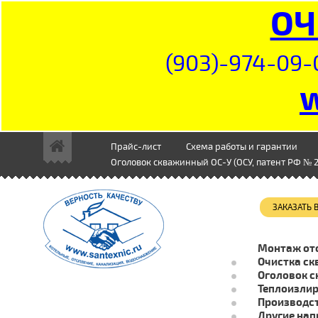
ОЧ
(903)-974-09-
Прайс-лист
Схема работы и гарантии
Оголовок скважинный ОС-У (ОСУ, патент РФ № 2
ЗАКАЗАТЬ
Монтаж от
Очистка ск
Оголовок с
Теплоизли
Производст
Другие нап