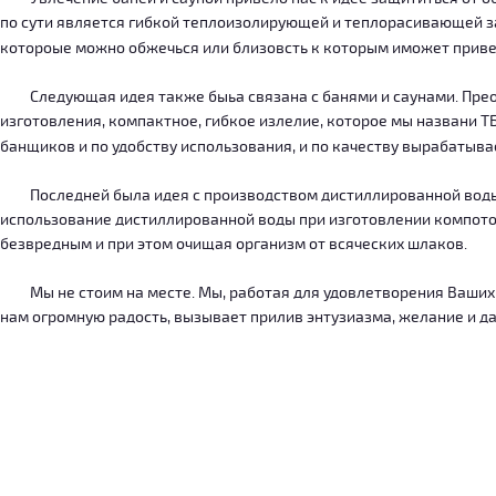
по сути является гибкой теплоизолирующей и теплорасивающей зав
котороые можно обжечься или близовсть к которым иможет приве
Следующая идея также быьа связана с банями и саунами. Преодо
изготовления, компактное, гибкое излелие, которое мы названи 
банщиков и по удобству использования, и по качеству вырабатыв
Последней была идея с производством дистиллированной воды, к
использование дистиллированной воды при изготовлении компотов
безвредным и при этом очищая организм от всяческих шлаков.
Мы не стоим на месте. Мы, работая для удовлетворения Ваших ну
нам огромную радость, вызывает прилив энтузиазма, желание и дал