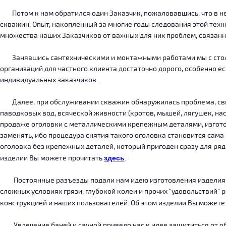
Потом к нам обратился один Заказчик, пожаловавшись, что в нег
скважин. Опыт, накопленный за многие годы следования этой тех
множества наших Заказчиков от важных для них проблем, связанн
Занявшись сантехническими и монтажными работами мы с столкн
организаций для частного клиента достаточно дорого, особенно есл
индивидуальных заказчиков.
Далее, при обслуживании скважин обнаружилась проблема, связ
паводковых вод, всяческой живности (кротов, мышей, лягушек, на
продаже оголовки с металлическими крепежным деталями, изготов
заменять, ибо процедура снятия такого оголовка становится сама
оголовка без крепежных деталей, который пригоден сразу для ряда
изделии Вы можете прочитать
здесь
.
Постоянные разъезды подали нам идею изготовления изделия, ко
сложных условиях грязи, глубокой колеи и прочих "удовольствий" 
конструкцией и наших пользователей. Об этом изделии Вы можете
Увлечение баней и сауной привело нас к идее защититься от об