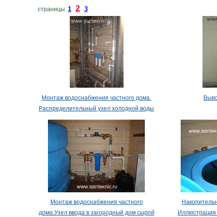
2
1
3
страницы
Монтаж водоснабжения частного дома.
Выво
Распределительный узел холодной воды
Монтаж водоснабжения частного
Накопительн
дома.Узел ввода в загородный дом сырой
Иллюстрация 