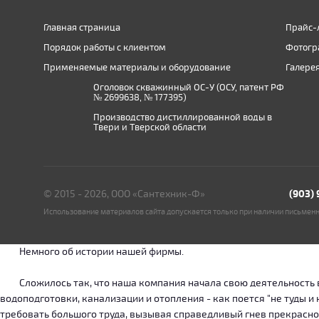
Главная страница
Прайс-
Порядок работы с клиентом
Фотогр
Применяемые материалы и оборудование
Галере
Оголовок скважинный ОС-У (ОСУ, патент РФ
№ 2699638, № 177395)
Производство дистиллированной воды в
Твери и Тверской области
© 2015 - 2026, ООО «Сантехник-Ф»
(903)
Использование материалов сайта допускается только при наличии письмен
Немного об истории нашей фирмы.
Сложилось так, что наша компания начала свою деятельность в о
водоподготовки, канализации и отопления - как поется "не туды 
требовать большого труда, вызывая справедливый гнев прекрасн