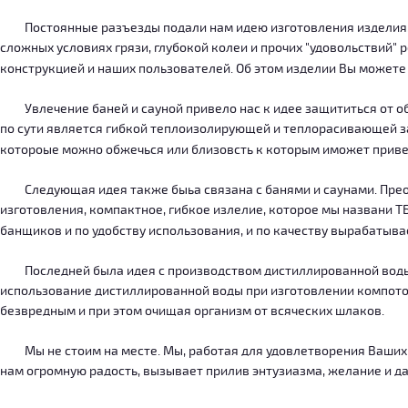
Постоянные разъезды подали нам идею изготовления изделия, ко
сложных условиях грязи, глубокой колеи и прочих "удовольствий" 
конструкцией и наших пользователей. Об этом изделии Вы можете
Увлечение баней и сауной привело нас к идее защититься от об
по сути является гибкой теплоизолирующей и теплорасивающей зав
котороые можно обжечься или близовсть к которым иможет приве
Следующая идея также быьа связана с банями и саунами. Преодо
изготовления, компактное, гибкое излелие, которое мы названи 
банщиков и по удобству использования, и по качеству вырабатыв
Последней была идея с производством дистиллированной воды, к
использование дистиллированной воды при изготовлении компотов
безвредным и при этом очищая организм от всяческих шлаков.
Мы не стоим на месте. Мы, работая для удовлетворения Ваших ну
нам огромную радость, вызывает прилив энтузиазма, желание и дал