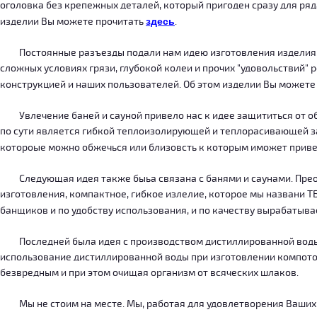
оголовка без крепежных деталей, который пригоден сразу для ряда
изделии Вы можете прочитать
здесь
.
Постоянные разъезды подали нам идею изготовления изделия, ко
сложных условиях грязи, глубокой колеи и прочих "удовольствий" 
конструкцией и наших пользователей. Об этом изделии Вы можете
Увлечение баней и сауной привело нас к идее защититься от об
по сути является гибкой теплоизолирующей и теплорасивающей зав
котороые можно обжечься или близовсть к которым иможет приве
Следующая идея также быьа связана с банями и саунами. Преодо
изготовления, компактное, гибкое излелие, которое мы названи 
банщиков и по удобству использования, и по качеству вырабатыв
Последней была идея с производством дистиллированной воды, к
использование дистиллированной воды при изготовлении компотов
безвредным и при этом очищая организм от всяческих шлаков.
Мы не стоим на месте. Мы, работая для удовлетворения Ваших ну