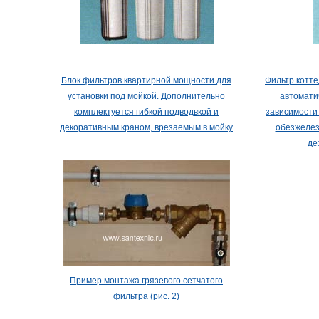
Блок фильтров квартирной мощности для
Фильтр котт
установки под мойкой. Дополнительно
автомати
комплектуется гибкой подводвкой и
зависимости
декоративным краном, врезаемым в мойку
обезжелез
де
Пример монтажа грязевого сетчатого
фильтра (рис. 2)