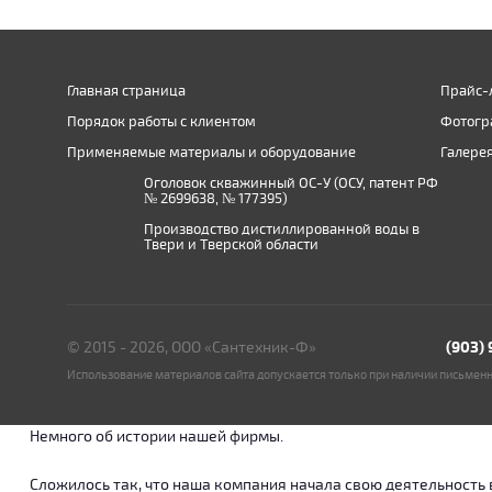
Главная страница
Прайс-
Порядок работы с клиентом
Фотогр
Применяемые материалы и оборудование
Галере
Оголовок скважинный ОС-У (ОСУ, патент РФ
№ 2699638, № 177395)
Производство дистиллированной воды в
Твери и Тверской области
© 2015 - 2026, ООО «Сантехник-Ф»
(903)
Использование материалов сайта допускается только при наличии письмен
Немного об истории нашей фирмы.
Сложилось так, что наша компания начала свою деятельность в о