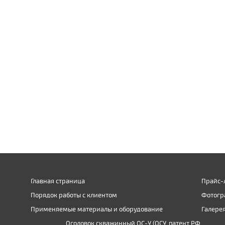
Главная страница
Прайс-
Порядок работы с клиентом
Фотогр
Применяемые материалы и оборудование
Галере
Оголовок скважинный ОС-У (ОСУ, патент РФ