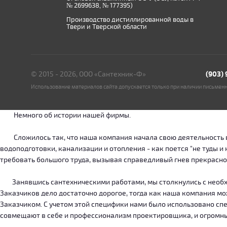
№ 2699638, № 177395)
Производство дистиллированной воды в
Твери и Тверской области
© 2015 - 2026, ООО «Сантехник-Ф»
(903)
Использование материалов сайта допускается только при наличии письмен
Немного об истории нашей фирмы.
Сложилось так, что наша компания начала свою деятельность в о
водоподготовки, канализации и отопления - как поется "не туды 
требовать большого труда, вызывая справедливый гнев прекрасн
Занявшись сантехническими работами, мы столкнулись с необход
Заказчиков дело достаточно дорогое, тогда как наша компания м
Заказчиком. С учетом этой специфики нами было использовано сп
совмещают в себе и профессионализм проектировщика, и огромн