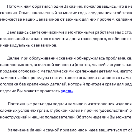
Потом к нам обратился один Заказчик, пожаловавшись, что в нег
скважин. Опыт, накопленный за многие годы следования этой тех
множества наших Заказчиков от важных для них проблем, связанн
Занявшись сантехническими и монтажными работами мы с столкн
организаций для частного клиента достаточно дорого, особенно есл
индивидуальных заказчиков.
Далее, при обслуживании скважин обнаружилась проблема, связ
паводковых вод, всяческой живности (кротов, мышей, лягушек, на
продаже оголовки с металлическими крепежным деталями, изготов
заменять, ибо процедура снятия такого оголовка становится сама
оголовка без крепежных деталей, который пригоден сразу для ряда
изделии Вы можете прочитать
здесь
.
Постоянные разъезды подали нам идею изготовления изделия, ко
сложных условиях грязи, глубокой колеи и прочих "удовольствий" 
конструкцией и наших пользователей. Об этом изделии Вы можете
Увлечение баней и сауной привело нас к идее защититься от об