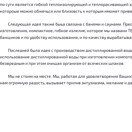
по сути является гибкой теплоизолирующей и теплорасивающей зав
котороые можно обжечься или близовсть к которым иможет приве
Следующая идея также быьа связана с банями и саунами. Преодо
изготовления, компактное, гибкое излелие, которое мы названи 
банщиков и по удобству использования, и по качеству вырабатыв
Последней была идея с производством дистиллированной воды, к
использование дистиллированной воды при изготовлении компотов
безвредным и при этом очищая организм от всяческих шлаков.
Мы не стоим на месте. Мы, работая для удовлетворения Ваших ну
нам огромную радость, вызывает прилив энтузиазма, желание и дал