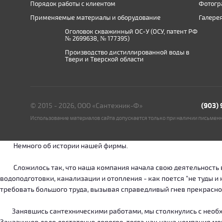
Порядок работы с клиентом
Фотогр
Применяемые материалы и оборудование
Галере
Оголовок скважинный ОС-У (ОСУ, патент РФ
№ 2699638, № 177395)
Производство дистиллированной воды в
Твери и Тверской области
© 2015 - 2026, ООО «Сантехник-Ф»
(903)
Использование материалов сайта допускается только при наличии письмен
Немного об истории нашей фирмы.
Сложилось так, что наша компания начала свою деятельность в о
водоподготовки, канализации и отопления - как поется "не туды 
требовать большого труда, вызывая справедливый гнев прекрасн
Занявшись сантехническими работами, мы столкнулись с необход