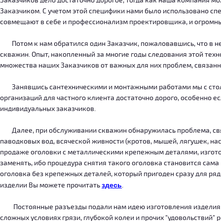
Заказчиков дело достаточно дорогое, тогда как наша компания м
Заказчиком. С учетом этой специфики нами было использовано сп
совмещают в себе и профессионализм проектировщика, и огромн
Потом к нам обратился один Заказчик, пожаловавшись, что в нег
скважин. Опыт, накопленный за многие годы следования этой тех
множества наших Заказчиков от важных для них проблем, связанн
Занявшись сантехническими и монтажными работами мы с столкн
организаций для частного клиента достаточно дорого, особенно есл
индивидуальных заказчиков.
Далее, при обслуживании скважин обнаружилась проблема, связ
паводковых вод, всяческой живности (кротов, мышей, лягушек, на
продаже оголовки с металлическими крепежным деталями, изготов
заменять, ибо процедура снятия такого оголовка становится сама
оголовка без крепежных деталей, который пригоден сразу для ряда
изделии Вы можете прочитать
здесь
.
Постоянные разъезды подали нам идею изготовления изделия, ко
сложных условиях грязи, глубокой колеи и прочих "удовольствий" 