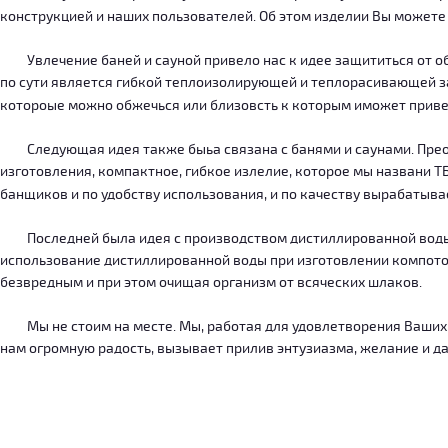
конструкцией и наших пользователей. Об этом изделии Вы можете
Увлечение баней и сауной привело нас к идее защититься от об
по сути является гибкой теплоизолирующей и теплорасивающей зав
котороые можно обжечься или близовсть к которым иможет приве
Следующая идея также быьа связана с банями и саунами. Преодо
изготовления, компактное, гибкое излелие, которое мы названи 
банщиков и по удобству использования, и по качеству вырабатыв
Последней была идея с производством дистиллированной воды, к
использование дистиллированной воды при изготовлении компотов
безвредным и при этом очищая организм от всяческих шлаков.
Мы не стоим на месте. Мы, работая для удовлетворения Ваших ну
нам огромную радость, вызывает прилив энтузиазма, желание и дал