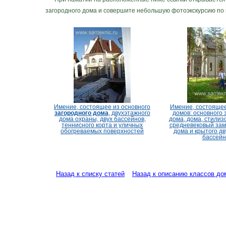
загородного дома и совершите небольшую фотоэкскурсию по
Имение, состоящее из основного
Имение, состоящее
загородного дома
, двухэтажного
домов: основного 
дома охраны, двух бассейнов,
дома, дома, стилиз
теннисного корта и уличных
средневековый замо
обогреваемых поверхностей
дома и крытого д
бассейн
Назад к списку статей
Назад к описанию классов до