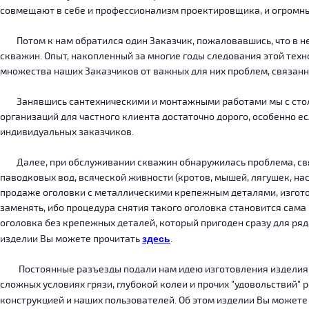
совмещают в себе и профессионализм проектировщика, и огромн
Потом к нам обратился один Заказчик, пожаловавшись, что в нег
скважин. Опыт, накопленный за многие годы следования этой тех
множества наших Заказчиков от важных для них проблем, связанн
Занявшись сантехническими и монтажными работами мы с столкн
организаций для частного клиента достаточно дорого, особенно есл
индивидуальных заказчиков.
Далее, при обслуживании скважин обнаружилась проблема, связ
паводковых вод, всяческой живности (кротов, мышей, лягушек, на
продаже оголовки с металлическими крепежным деталями, изготов
заменять, ибо процедура снятия такого оголовка становится сама
оголовка без крепежных деталей, который пригоден сразу для ряда
изделии Вы можете прочитать
здесь
.
Постоянные разъезды подали нам идею изготовления изделия, ко
сложных условиях грязи, глубокой колеи и прочих "удовольствий" 
конструкцией и наших пользователей. Об этом изделии Вы можете