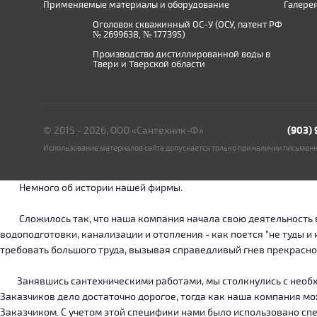
Применяемые материалы и оборудование
Галере
Оголовок скважинный ОС-У (ОСУ, патент РФ
№ 2699638, № 177395)
Производство дистиллированной воды в
Твери и Тверской области
© 2015 - 2026, ООО «Сантехник-Ф»
(903)
Использование материалов сайта допускается только при наличии письмен
Немного об истории нашей фирмы.
Сложилось так, что наша компания начала свою деятельность в о
водоподготовки, канализации и отопления - как поется "не туды 
требовать большого труда, вызывая справедливый гнев прекрасн
Занявшись сантехническими работами, мы столкнулись с необход
Заказчиков дело достаточно дорогое, тогда как наша компания м
Заказчиком. С учетом этой специфики нами было использовано сп