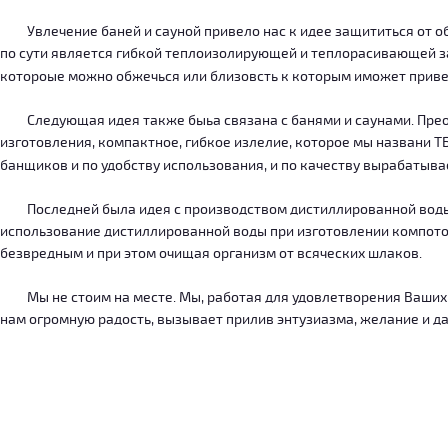
Увлечение баней и сауной привело нас к идее защититься от об
по сути является гибкой теплоизолирующей и теплорасивающей зав
котороые можно обжечься или близовсть к которым иможет приве
Следующая идея также быьа связана с банями и саунами. Преодо
изготовления, компактное, гибкое излелие, которое мы названи 
банщиков и по удобству использования, и по качеству вырабатыв
Последней была идея с производством дистиллированной воды, к
использование дистиллированной воды при изготовлении компотов
безвредным и при этом очищая организм от всяческих шлаков.
Мы не стоим на месте. Мы, работая для удовлетворения Ваших ну
нам огромную радость, вызывает прилив энтузиазма, желание и дал