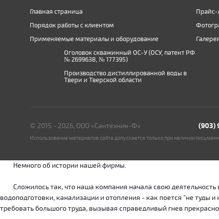
Главная страница
Прайс-
Порядок работы с клиентом
Фотогр
Применяемые материалы и оборудование
Галере
Оголовок скважинный ОС-У (ОСУ, патент РФ
№ 2699638, № 177395)
Производство дистиллированной воды в
Твери и Тверской области
© 2015 - 2026, ООО «Сантехник-Ф»
(903)
Использование материалов сайта допускается только при наличии письмен
Немного об истории нашей фирмы.
Сложилось так, что наша компания начала свою деятельность в о
водоподготовки, канализации и отопления - как поется "не туды 
требовать большого труда, вызывая справедливый гнев прекрасн