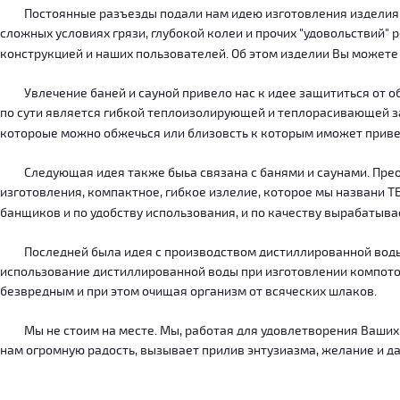
Постоянные разъезды подали нам идею изготовления изделия, ко
сложных условиях грязи, глубокой колеи и прочих "удовольствий" 
конструкцией и наших пользователей. Об этом изделии Вы можете
Увлечение баней и сауной привело нас к идее защититься от об
по сути является гибкой теплоизолирующей и теплорасивающей зав
котороые можно обжечься или близовсть к которым иможет приве
Следующая идея также быьа связана с банями и саунами. Преодо
изготовления, компактное, гибкое излелие, которое мы названи 
банщиков и по удобству использования, и по качеству вырабатыв
Последней была идея с производством дистиллированной воды, к
использование дистиллированной воды при изготовлении компотов
безвредным и при этом очищая организм от всяческих шлаков.
Мы не стоим на месте. Мы, работая для удовлетворения Ваших ну
нам огромную радость, вызывает прилив энтузиазма, желание и дал