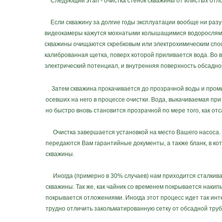
Следующий этап - очистка стенок скважины от илистых отло
Если скважину за долгие годы эксплуатации вообще ни разу н
видеокамеры кажутся мохнатыми колышащимися водорослями. 
скважины очищаются скребковым или электрохимическим спосо
калиброванная щетка, поверх которой приливается вода. Во в
электрический потенциал, и внутренняя поверхность обсадно
Затем скважина прокачивается до прозрачной воды и промы
осевших на него в процессе очистки. Вода, выкачиваемая при
но быстро вновь становится прозрачной по мере того, как от
Очистка завершается установкой на место Вашего насоса. 
передаются Вам гарантийные документы, а также бланк, в к
скважины.
Иногда (примерно в 30% случаев) нам приходится сталкиват
скважины. Так же, как чайник со временем покрывается накип
покрывается отложениями. Иногда этот процесс идет так инт
трудно отличить закольматированную сетку от обсадной труб