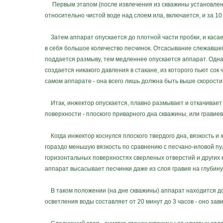
Первым этапом (после извлечения из скважины установленн
относительно чистой воде над слоем ила, включается, и за 1
Затем аппарат опускается до плотной части пробки, и касает
в себя большое количество песчинок. Отсасывание слежавшей
поддается размыву, тем медленнее опускается аппарат. Однак
создается никакого давления в стакане, из которого пьют сок
самом аппарате - она всего лишь должна быть выше скорости
Итак, инжектор опускается, плавно размывает и откачивает 
поверхности - плоского приварного дна скважины, или грави
Когда инжектор коснулся плоского твердого дна, вязкость и 
гораздо меньшую вязкость по сравнению с песчано-иловой пул
горизонтальных поверхностях сверленых отверстий и других к
аппарат высасывает песчинки даже из слоя гравия на глубину
В таком положении (на дне скважины) аппарат находится до 
осветления воды составляет от 20 минут до 3 часов - оно за