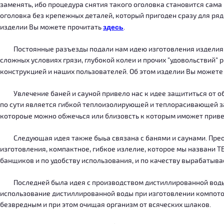
заменять, ибо процедура снятия такого оголовка становится сама
оголовка без крепежных деталей, который пригоден сразу для ряда
изделии Вы можете прочитать
здесь
.
Постоянные разъезды подали нам идею изготовления изделия, ко
сложных условиях грязи, глубокой колеи и прочих "удовольствий" 
конструкцией и наших пользователей. Об этом изделии Вы можете
Увлечение баней и сауной привело нас к идее защититься от об
по сути является гибкой теплоизолирующей и теплорасивающей зав
котороые можно обжечься или близовсть к которым иможет приве
Следующая идея также быьа связана с банями и саунами. Преодо
изготовления, компактное, гибкое излелие, которое мы названи 
банщиков и по удобству использования, и по качеству вырабатыв
Последней была идея с производством дистиллированной воды, к
использование дистиллированной воды при изготовлении компотов
безвредным и при этом очищая организм от всяческих шлаков.