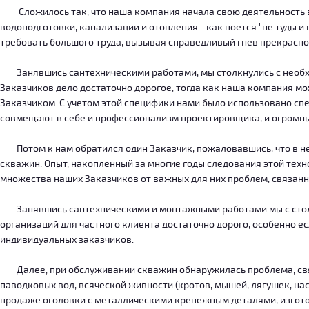
Сложилось так, что наша компания начала свою деятельность в о
водоподготовки, канализации и отопления - как поется "не туды 
требовать большого труда, вызывая справедливый гнев прекрасн
Занявшись сантехническими работами, мы столкнулись с необход
Заказчиков дело достаточно дорогое, тогда как наша компания м
Заказчиком. С учетом этой специфики нами было использовано сп
совмещают в себе и профессионализм проектировщика, и огромн
Потом к нам обратился один Заказчик, пожаловавшись, что в нег
скважин. Опыт, накопленный за многие годы следования этой тех
множества наших Заказчиков от важных для них проблем, связанн
Занявшись сантехническими и монтажными работами мы с столкн
организаций для частного клиента достаточно дорого, особенно есл
индивидуальных заказчиков.
Далее, при обслуживании скважин обнаружилась проблема, связ
паводковых вод, всяческой живности (кротов, мышей, лягушек, на
продаже оголовки с металлическими крепежным деталями, изготов