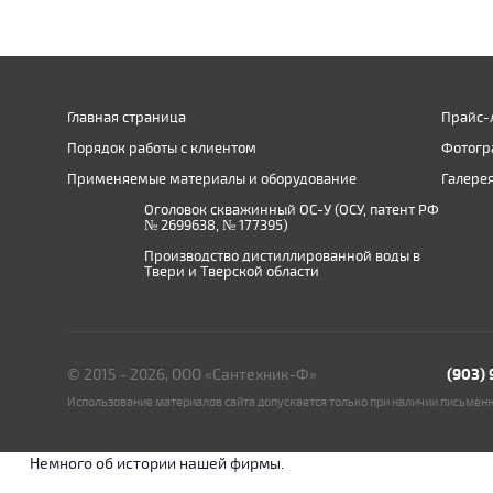
Главная страница
Прайс-
Порядок работы с клиентом
Фотогр
Применяемые материалы и оборудование
Галере
Оголовок скважинный ОС-У (ОСУ, патент РФ
№ 2699638, № 177395)
Производство дистиллированной воды в
Твери и Тверской области
© 2015 - 2026, ООО «Сантехник-Ф»
(903)
Использование материалов сайта допускается только при наличии письмен
Немного об истории нашей фирмы.