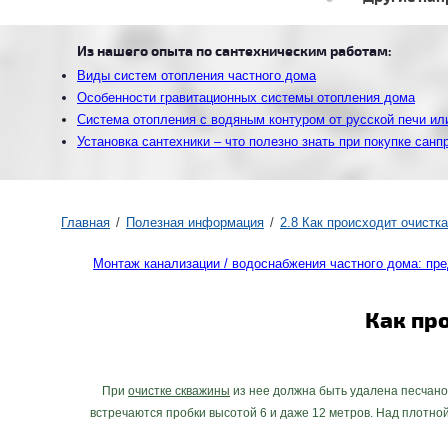
Из нашего опыта по сантехническим работам:
Виды систем отопления частного дома
Особенности гравитационных системы отопления дома
Система отопления с водяным контуром от русской печи ил
Установка сантехники – что полезно знать при покупке санп
Главная
Полезная информация
2.8 Как происходит очистк
Монтаж канализации / водоснабжения частного дома: пр
Как пр
При
очистке скважины
из нее должна быть удалена песчано-
встречаются пробки высотой 6 и даже 12 метров. Над плотной