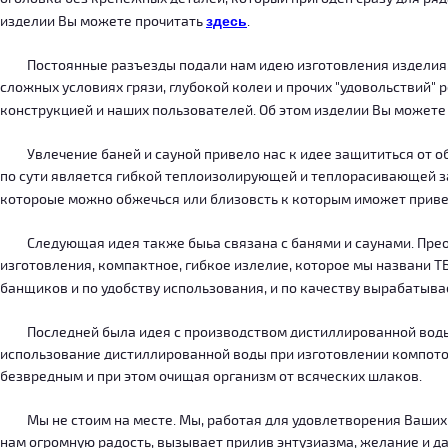
изделии Вы можете прочитать
здесь
.
Постоянные разъезды подали нам идею изготовления изделия, ко
сложных условиях грязи, глубокой колеи и прочих "удовольствий" 
конструкцией и наших пользователей. Об этом изделии Вы можете
Увлечение баней и сауной привело нас к идее защититься от об
по сути является гибкой теплоизолирующей и теплорасивающей зав
котороые можно обжечься или близовсть к которым иможет приве
Следующая идея также быьа связана с банями и саунами. Преодо
изготовления, компактное, гибкое излелие, которое мы названи 
банщиков и по удобству использования, и по качеству вырабатыв
Последней была идея с производством дистиллированной воды, к
использование дистиллированной воды при изготовлении компотов
безвредным и при этом очищая организм от всяческих шлаков.
Мы не стоим на месте. Мы, работая для удовлетворения Ваших ну
нам огромную радость, вызывает прилив энтузиазма, желание и дал