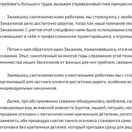
требовать большого труда, вызывая справедливый гнев прекрасн
Занявшись сантехническими работами, мы столкнулись с необход
Заказчиков дело достаточно дорогое, тогда как наша компания м
Заказчиком. С учетом этой специфики нами было использовано сп
совмещают в себе и профессионализм проектировщика, и огромн
Потом к нам обратился один Заказчик, пожаловавшись, что в нег
скважин. Опыт, накопленный за многие годы следования этой тех
множества наших Заказчиков от важных для них проблем, связанн
Занявшись сантехническими и монтажными работами мы с столкн
организаций для частного клиента достаточно дорого, особенно есл
индивидуальных заказчиков.
Далее, при обслуживании скважин обнаружилась проблема, связ
паводковых вод, всяческой живности (кротов, мышей, лягушек, на
продаже оголовки с металлическими крепежным деталями, изготов
заменять, ибо процедура снятия такого оголовка становится сама
оголовка без крепежных деталей, который пригоден сразу для ряда