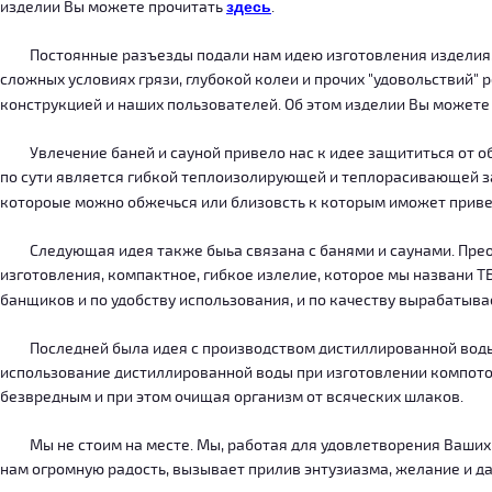
изделии Вы можете прочитать
здесь
.
Постоянные разъезды подали нам идею изготовления изделия, ко
сложных условиях грязи, глубокой колеи и прочих "удовольствий" 
конструкцией и наших пользователей. Об этом изделии Вы можете
Увлечение баней и сауной привело нас к идее защититься от об
по сути является гибкой теплоизолирующей и теплорасивающей зав
котороые можно обжечься или близовсть к которым иможет приве
Следующая идея также быьа связана с банями и саунами. Преодо
изготовления, компактное, гибкое излелие, которое мы названи 
банщиков и по удобству использования, и по качеству вырабатыв
Последней была идея с производством дистиллированной воды, к
использование дистиллированной воды при изготовлении компотов
безвредным и при этом очищая организм от всяческих шлаков.
Мы не стоим на месте. Мы, работая для удовлетворения Ваших ну
нам огромную радость, вызывает прилив энтузиазма, желание и дал