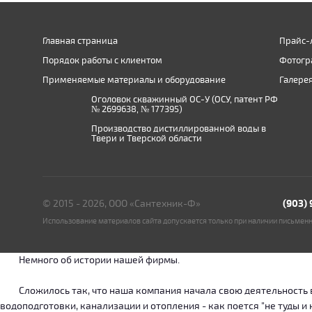
Главная страница
Прайс-
Порядок работы с клиентом
Фотогр
Применяемые материалы и оборудование
Галере
Оголовок скважинный ОС-У (ОСУ, патент РФ
№ 2699638, № 177395)
Производство дистиллированной воды в
Твери и Тверской области
© 2015 - 2026, ООО «Сантехник-Ф»
(903)
Использование материалов сайта допускается только при наличии письмен
Немного об истории нашей фирмы.
Сложилось так, что наша компания начала свою деятельность в о
водоподготовки, канализации и отопления - как поется "не туды 