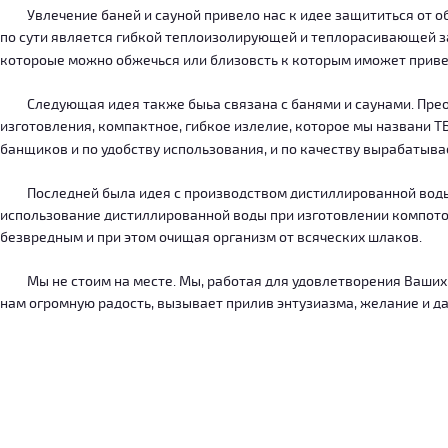
Увлечение баней и сауной привело нас к идее защититься от об
по сути является гибкой теплоизолирующей и теплорасивающей зав
котороые можно обжечься или близовсть к которым иможет приве
Следующая идея также быьа связана с банями и саунами. Преодо
изготовления, компактное, гибкое излелие, которое мы названи 
банщиков и по удобству использования, и по качеству вырабатыв
Последней была идея с производством дистиллированной воды, к
использование дистиллированной воды при изготовлении компотов
безвредным и при этом очищая организм от всяческих шлаков.
Мы не стоим на месте. Мы, работая для удовлетворения Ваших ну
нам огромную радость, вызывает прилив энтузиазма, желание и дал