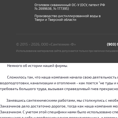
Оголовок скважинный ОС-У (ОСУ, патент РФ
№ 2699638, № 177395)
Производство дистиллированной воды в
Твери и Тверской области
© 2015 - 2026, ООО «Сантехник-Ф»
(903)
Использование материалов сайта допускается только при наличии письмен
Немного об истории нашей фирмы.
Сложилось так, что наша компания начала свою деятельность в о
водоподготовки, канализации и отопления - как поется "не туды 
требовать большого труда, вызывая справедливый гнев прекрасн
Занявшись сантехническими работами, мы столкнулись с необход
Заказчиков дело достаточно дорогое, тогда как наша компания м
Заказчиком. С учетом этой специфики нами было использовано сп
совмещают в себе и профессионализм проектировщика, и огромн