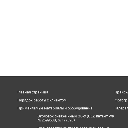
Главная страница
Прайс-
Порядок работы с клиентом
Фотогр
Применяемые материалы и оборудование
Галере
Оголовок скважинный ОС-У (ОСУ, патент РФ
№ 2699638, № 177395)