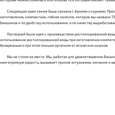
котороые можно обжечься или близовсть к которым иможет приве
Следующая идея также быьа связана с банями и саунами. Преодо
изготовления, компактное, гибкое излелие, которое мы названи 
банщиков и по удобству использования, и по качеству вырабатыв
Последней была идея с производством дистиллированной воды, к
использование дистиллированной воды при изготовлении компотов
безвредным и при этом очищая организм от всяческих шлаков.
Мы не стоим на месте. Мы, работая для удовлетворения Ваших ну
нам огромную радость, вызывает прилив энтузиазма, желание и дал