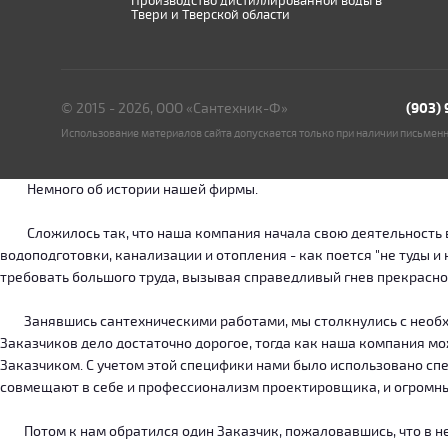
Производство дистиллированной воды в
Твери и Тверской области
© 2015 - 2026, ООО «Сантехник-Ф»
(903)
Использование материалов сайта допускается только при наличии письмен
Немного об истории нашей фирмы.
Сложилось так, что наша компания начала свою деятельность в о
водоподготовки, канализации и отопления - как поется "не туды 
требовать большого труда, вызывая справедливый гнев прекрасн
Занявшись сантехническими работами, мы столкнулись с необход
Заказчиков дело достаточно дорогое, тогда как наша компания м
Заказчиком. С учетом этой специфики нами было использовано сп
совмещают в себе и профессионализм проектировщика, и огромн
Потом к нам обратился один Заказчик, пожаловавшись, что в нег