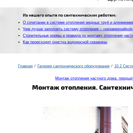
Из нашего опыта по сантехническим работам:
О сочетании в системе отопления медных труб и алюминие
Чем лучше заполнять систему отопления – «незамерзайкой
Строительные нормы и правила по монтажу отопления част
Как происходит очистка водоносной скважины
Главная
Галерея сантехнического оборудования
10.2 Cис
Монтаж отопления частного дома: преды
Монтаж отопления. Сантехнич