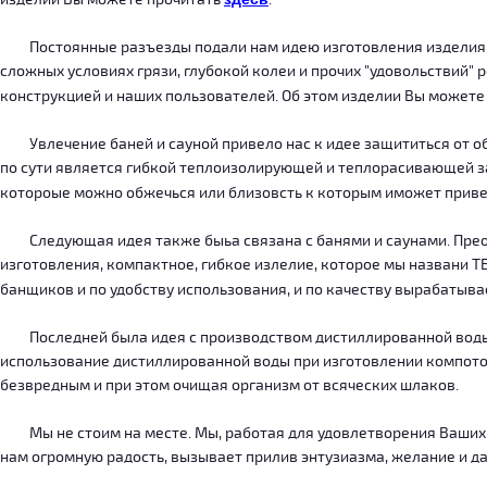
Постоянные разъезды подали нам идею изготовления изделия, ко
сложных условиях грязи, глубокой колеи и прочих "удовольствий" 
конструкцией и наших пользователей. Об этом изделии Вы можете
Увлечение баней и сауной привело нас к идее защититься от об
по сути является гибкой теплоизолирующей и теплорасивающей зав
котороые можно обжечься или близовсть к которым иможет приве
Следующая идея также быьа связана с банями и саунами. Преодо
изготовления, компактное, гибкое излелие, которое мы названи 
банщиков и по удобству использования, и по качеству вырабатыв
Последней была идея с производством дистиллированной воды, к
использование дистиллированной воды при изготовлении компотов
безвредным и при этом очищая организм от всяческих шлаков.
Мы не стоим на месте. Мы, работая для удовлетворения Ваших ну
нам огромную радость, вызывает прилив энтузиазма, желание и дал