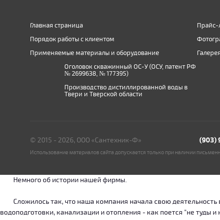
Главная страница
Прайс-
Порядок работы с клиентом
Фотогр
Применяемые материалы и оборудование
Галере
Оголовок скважинный ОС-У (ОСУ, патент РФ
№ 2699638, № 177395)
Производство дистиллированной воды в
Твери и Тверской области
© 2015 - 2026, ООО «Сантехник-Ф»
(903)
Использование материалов сайта допускается только при наличии письмен
Немного об истории нашей фирмы.
Сложилось так, что наша компания начала свою деятельность в о
водоподготовки, канализации и отопления - как поется "не туды 