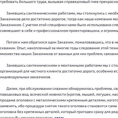
требовать большого труда, вызывая справедливый гнев прекрасн
Занявшись сантехническими работами, мы столкнулись с необход
Заказчиков дело достаточно дорогое, тогда как наша компания м
Заказчиком. С учетом этой специфики нами было использовано сп
совмещают в себе и профессионализм проектировщика, и огромн
Потом к нам обратился один Заказчик, пожаловавшись, что в нег
скважин. Опыт, накопленный за многие годы следования этой тех
множества наших Заказчиков от важных для них проблем, связанн
Занявшись сантехническими и монтажными работами мы с столкн
организаций для частного клиента достаточно дорого, особенно есл
индивидуальных заказчиков.
Далее, при обслуживании скважин обнаружилась проблема, связ
паводковых вод, всяческой живности (кротов, мышей, лягушек, на
продаже оголовки с металлическими крепежным деталями, изготов
заменять, ибо процедура снятия такого оголовка становится сама
оголовка без крепежных деталей, который пригоден сразу для ряда
изделии Вы можете прочитать
здесь
.