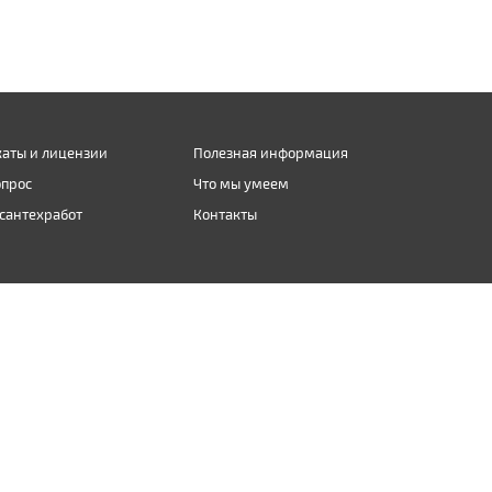
аты и лицензии
Полезная информация
опрос
Что мы умеем
сантехработ
Контакты
Карта сайта