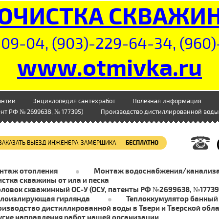
ОЧИСТКА СКВАЖИ
09-04, (903)-229-64-34, (960)
www.otmivka.ru
антии
Энциклопедия сантехработ
Полезная информация
нт РФ № 2699638, № 177395)
Производство дистиллированной воды 
ЗАКАЗАТЬ ВЫЕЗД ИНЖЕНЕРА-ЗАМЕРЩИКА -
БЕСПЛАТНО
нтаж отопления
Монтаж водоснабжения/канализ
стка скважины от ила и песка
оловок скважинный ОС-У (ОСУ, патенты РФ №2699638, №17739
плоизлирующая гирлянда
Теплоккумулятор банный
оизводство дистиллированной воды в Твери и Тверской обл
угие направления работ нашей организации