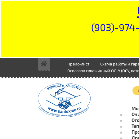
(903)-974-
Прайс-лист
Схема работы и гар
Оголовок скважинный ОС-У (ОСУ, пате
Мо
Очи
Ог
Те
Пр
Др