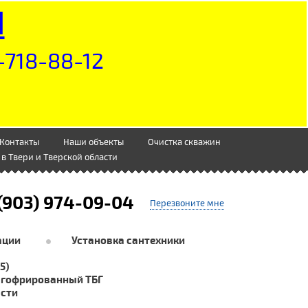
Н
-718-88-12
Контакты
Наши объекты
Очистка скважин
в Твери и Тверской области
(903) 974-09-04
Перезвоните мне
ации
Установка сантехники
5)
 гофрированный ТБГ
асти