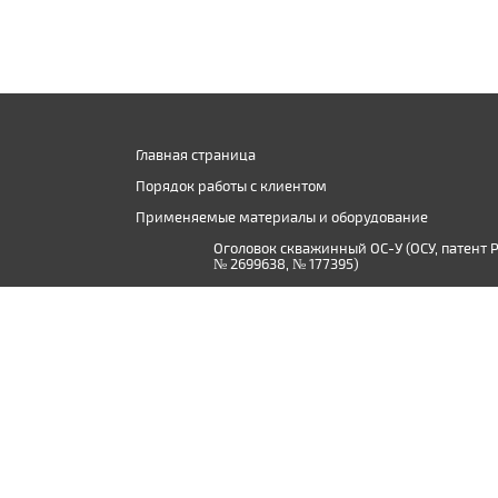
Главная страница
Порядок работы с клиентом
Применяемые материалы и оборудование
Оголовок скважинный ОС-У (ОСУ, патент 
№ 2699638, № 177395)
Производство дистиллированной воды в
Твери и Тверской области
© 2015 - 2026, ООО «Сантехник-Ф»
Использование материалов сайта допускается только при нали