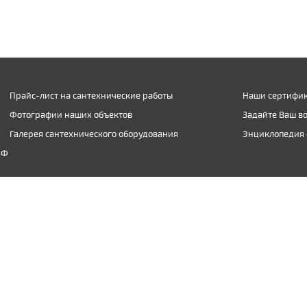
Прайс-лист на сантехнические работы
Наши сертифик
Фотографии наших объектов
Задайте Ваш в
Галерея сантехнического оборудования
Энциклопедия 
РФ
(903) 974-09-04
inbox@santexnic.ru
чии письменного разрешения администрации ООО "Сантехник-Ф".