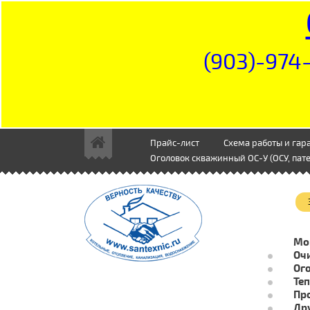
(903)-974-
Прайс-лист
Схема работы и гар
Оголовок скважинный ОС-У (ОСУ, пате
Мо
Очи
Ог
Те
Пр
Др