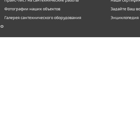
Прайс-лист на сантехнические работы
Наши сертифик
Фотографии наших объектов
Задайте Ваш в
Галерея сантехнического оборудования
Энциклопедия 
РФ
(903) 974-09-04
inbox@santexnic.ru
чии письменного разрешения администрации ООО "Сантехник-Ф".
бласти сантехнических работ для элитных коттеджей. Любой чело
адает комфорт проживания. Приготовление пищи, стирка и прочие 
я семейную обстановку. Именно этому направлению посвящен данн
имостью заняться и проектированием. Причина в том, что заказ 