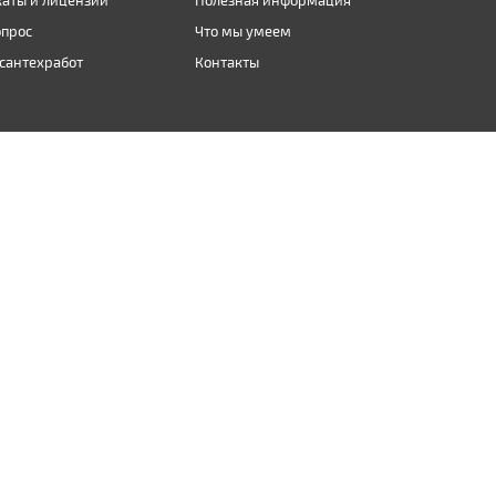
аты и лицензии
Полезная информация
опрос
Что мы умеем
сантехработ
Контакты
Карта сайта
век легко поймет, что без воды, возможно, водоподготовки,
бытовые нужды начинают требовать большого труда, вызывая
ый сайт.
индивидуальных проектов для частных Заказчиков дело