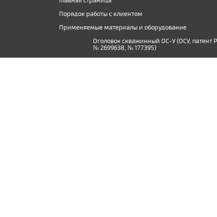
Главная страница
Порядок работы с клиентом
Применяемые материалы и оборудование
Оголовок скважинный ОС-У (ОСУ, патент 
№ 2699638, № 177395)
Производство дистиллированной воды в
Твери и Тверской области
© 2015 - 2026, ООО «Сантехник-Ф»
Использование материалов сайта допускается только при нали
Немного об истории нашей фирмы.
Сложилось так, что наша компания начала свою деятельность в о
канализации и отопления - как поется "не туды и не сюды". Проп
справедливый гнев прекрасной половины общества и сильно порт
Занявшись сантехническими работами, мы столкнулись с необход