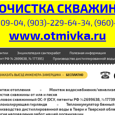
ОЧИСТКА СКВАЖИ
09-04, (903)-229-64-34, (960)
www.otmivka.ru
антии
Энциклопедия сантехработ
Полезная информация
нт РФ № 2699638, № 177395)
Производство дистиллированной воды 
ЗАКАЗАТЬ ВЫЕЗД ИНЖЕНЕРА-ЗАМЕРЩИКА -
БЕСПЛАТНО
нтаж отопления
Монтаж водоснабжения/канализ
стка скважины от ила и песка
оловок скважинный ОС-У (ОСУ, патенты РФ №2699638, №17739
плоизлирующая гирлянда
Теплоккумулятор банный
оизводство дистиллированной воды в Твери и Тверской обл
угие направления работ нашей организации