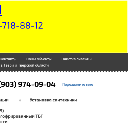
Н
-718-88-12
Контакты
Наши объекты
Очистка скважин
в Твери и Тверской области
(903) 974-09-04
Перезвоните мне
ации
Установка сантехники
5)
 гофрированный ТБГ
асти