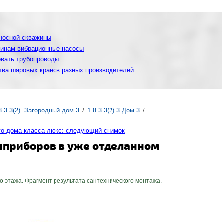
оносной скважины
жинам вибрационные насосы
овать трубопроводы
тва шаровых кранов разных производителей
8.3.3(2). Загородный дом 3
1.8.3.3(2).3 Дом 3
го дома класса люкс: следующий снимок
анприборов в уже отделанном
 этажа. Фрагмент результата сантехнического монтажа.