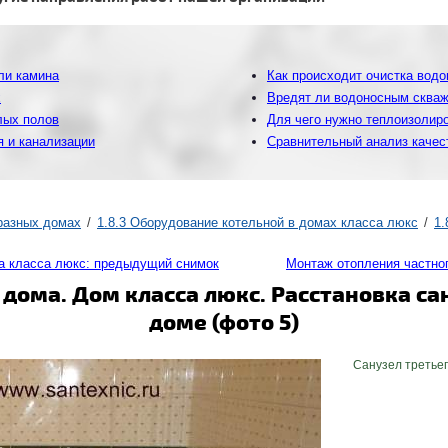
ли камина
Как происходит очистка вод
х
Вредят ли водоносным сква
лых полов
Для чего нужно теплоизолир
 и канализации
Сравнительный анализ качес
 разных домах
1.8.3 Оборудование котельной в домах класса люкс
1.
а класса люкс: предыдущий снимок
Монтаж отопления частно
дома. Дом класса люкс. Расстановка с
доме (фото 5)
Санузел третьего