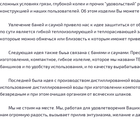
сложных условиях грязи, глубокой колеи и прочих "удовольствий" 
конструкцией и наших пользователей. Об этом изделии Вы можете
Увлечение баней и сауной привело нас к идее защититься от об
по сути является гибкой теплоизолирующей и теплорасивающей зав
котороые можно обжечься или близовсть к которым иможет приве
Следующая идея также быьа связана с банями и саунами. Преодо
изготовления, компактное, гибкое излелие, которое мы названи 
банщиков и по удобству использования, и по качеству вырабатыв
Последней была идея с производством дистиллированной воды, к
использование дистиллированной воды при изготовлении компотов
безвредным и при этом очищая организм от всяческих шлаков.
Мы не стоим на месте. Мы, работая для удовлетворения Ваших ну
нам огромную радость, вызывает прилив энтузиазма, желание и дал