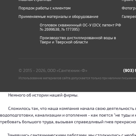
Порядок работы с клиентом
Фотогр
Применяемые материалы и оборудование
Галере
Оголовок скважинный ОС-У (ОСУ, патент РФ
№ 2699638, № 177395)
Производство дистиллированной воды в
Твери и Тверской области
© 2015 - 2026, ООО «Сантехник-Ф»
(903)
Использование материалов сайта допускается только при наличии письмен
Немного об истории нашей фирмы.
Сложилось так, что наша компания начала свою деятельность в о
водоподготовки, канализации и отопления - как поется "не туды 
требовать большого труда, вызывая справедливый гнев прекрасн
Занявшись сантехническими работами, мы столкнулись с необход