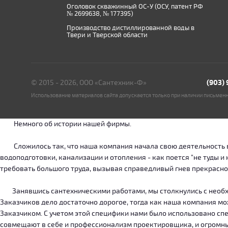
Оголовок скважинный ОС-У (ОСУ, патент РФ
№ 2699638, № 177395)
Производство дистиллированной воды в
Твери и Тверской области
© 2015 - 2026, ООО «Сантехник-Ф»
(903)
Использование материалов сайта допускается только при наличии письмен
Немного об истории нашей фирмы.
Сложилось так, что наша компания начала свою деятельность в о
водоподготовки, канализации и отопления - как поется "не туды 
требовать большого труда, вызывая справедливый гнев прекрасн
Занявшись сантехническими работами, мы столкнулись с необход
Заказчиков дело достаточно дорогое, тогда как наша компания м
Заказчиком. С учетом этой специфики нами было использовано сп
совмещают в себе и профессионализм проектировщика, и огромн