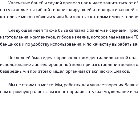
Увлечение баней и сауной привело нас к идее защититься от об
по сути является гибкой теплоизолирующей и теплорасивающей зав
котороые можно обжечься или близовсть к которым иможет приве
Следующая идея также быьа связана с банями и саунами. Преодо
изготовления, компактное, гибкое излелие, которое мы названи 
банщиков и по удобству использования, и по качеству вырабатыв
Последней была идея с производством дистиллированной воды, к
использование дистиллированной воды при изготовлении компотов
безвредным и при этом очищая организм от всяческих шлаков.
Мы не стоим на месте. Мы, работая для удовлетворения Ваших ну
нам огромную радость, вызывает прилив энтузиазма, желание и дал