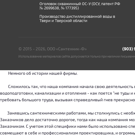
Оголовок скважинный ОС-У (ОСУ, патент РФ
№ 2699638, № 177395)
Производство дистиллированной воды в
Твери и Тверской области
© 2015 - 2026, ООО «Сантехник-Ф»
(903)
Использование материалов сайта допускается только при наличии письмен
Немного об истории нашей фирмы.
Сложилось так, что наша компания начала свою деятельность в о
водоподготовки, канализации и отопления - как поется "не туды 
требовать большого труда, вызывая справедливый гнев прекрасн
Занявшись сантехническими работами, мы столкнулись с необход
Заказчиков дело достаточно дорогое, тогда как наша компания м
Заказчиком. С учетом этой специфики нами было использовано сп
совмещают в себе и профессионализм проектировщика, и огромн