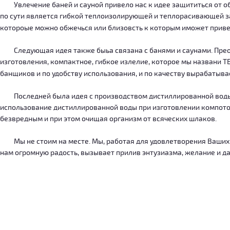
Увлечение баней и сауной привело нас к идее защититься от об
по сути является гибкой теплоизолирующей и теплорасивающей зав
котороые можно обжечься или близовсть к которым иможет приве
Следующая идея также быьа связана с банями и саунами. Преодо
изготовления, компактное, гибкое излелие, которое мы названи 
банщиков и по удобству использования, и по качеству вырабатыв
Последней была идея с производством дистиллированной воды, к
использование дистиллированной воды при изготовлении компотов
безвредным и при этом очищая организм от всяческих шлаков.
Мы не стоим на месте. Мы, работая для удовлетворения Ваших ну
нам огромную радость, вызывает прилив энтузиазма, желание и дал