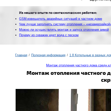
Из нашего опыта по сантехническим работам:
GSM-извещатель аварийных ситуаций в частном доме
Чем лучше заполнять систему отопления – «незамерзайкой
Можно ли осуществлять монтаж и запуск отопления зимой
Почему из скважин идет вода с песком
Главная
Полезная информация
1.8 Котельные в разных до
Монтаж отопления частного дома средн.к
Монтаж отопления частного д
скр