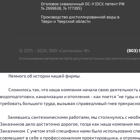
Оголовок скважинный ОС-У (ОСУ, патент РФ
№ 2699638, № 177395)
Производство дистиллированной воды в
Твери и Тверской области
© 2015 - 2026, ООО «Сантехник-Ф»
(903)
Использование материалов сайта допускается только при наличии письмен
Немного об истории нашей фирмы.
Сложилось так, что наша компания начала свою деятельность в о
водоподготовки, канализации и отопления - как поется "не туды 
требовать большого труда, вызывая справедливый гнев прекрасн
Занявшись сантехническими работами, мы столкнулись с необход
Заказчиков дело достаточно дорогое, тогда как наша компания м
Заказчиком. С учетом этой специфики нами было использовано сп
совмещают в себе и профессионализм проектировщика, и огромн