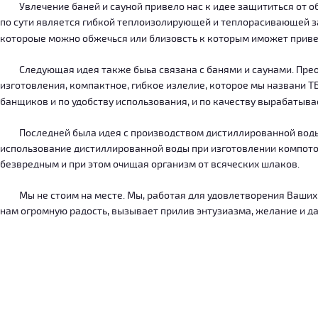
Увлечение баней и сауной привело нас к идее защититься от об
по сути является гибкой теплоизолирующей и теплорасивающей зав
котороые можно обжечься или близовсть к которым иможет приве
Следующая идея также быьа связана с банями и саунами. Преодо
изготовления, компактное, гибкое излелие, которое мы названи 
банщиков и по удобству использования, и по качеству вырабатыв
Последней была идея с производством дистиллированной воды, к
использование дистиллированной воды при изготовлении компотов
безвредным и при этом очищая организм от всяческих шлаков.
Мы не стоим на месте. Мы, работая для удовлетворения Ваших ну
нам огромную радость, вызывает прилив энтузиазма, желание и дал