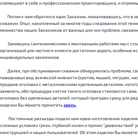
совмещают в себе и профессионализм проектировщика, и огромн
Потом к нам обратился один Заказчик, пожаловавшись, что в нег
скважин. Опыт, накопленный за многие годы следования этой тех
множества наших Заказчиков от важных для них проблем, связанн
Занявшись сантехническими и монтажными работами мы с столкн
организаций для частного клиента достаточно дорого, особенно есл
индивидуальных заказчиков.
Далее, при обслуживании скважин обнаружилась проблема, связ
паводковых вод, всяческой живности (кротов, мышей, лягушек, на
продаже оголовки с металлическими крепежным деталями, изготов
заменять, ибо процедура снятия такого оголовка становится сама
оголовка без крепежных деталей, который пригоден сразу для ряда
изделии Вы можете прочитать
здесь
.
Постоянные разъезды подали нам идею изготовления изделия, ко
сложных условиях грязи, глубокой колеи и прочих "удовольствий" 
конструкцией и наших пользователей. Об этом изделии Вы можете