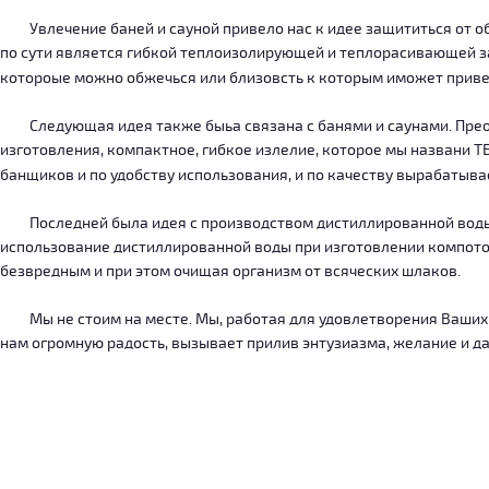
Увлечение баней и сауной привело нас к идее защититься от об
по сути является гибкой теплоизолирующей и теплорасивающей зав
котороые можно обжечься или близовсть к которым иможет приве
Следующая идея также быьа связана с банями и саунами. Преодо
изготовления, компактное, гибкое излелие, которое мы названи 
банщиков и по удобству использования, и по качеству вырабатыв
Последней была идея с производством дистиллированной воды, к
использование дистиллированной воды при изготовлении компотов
безвредным и при этом очищая организм от всяческих шлаков.
Мы не стоим на месте. Мы, работая для удовлетворения Ваших ну
нам огромную радость, вызывает прилив энтузиазма, желание и дал