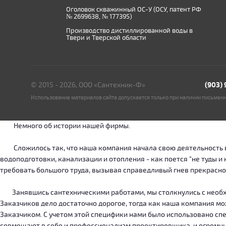
Оголовок скважинный ОС-У (ОСУ, патент РФ
№ 2699638, № 177395)
Производство дистиллированной воды в
Твери и Тверской области
© 2015 - 2026, ООО «Сантехник-Ф»
(903)
Использование материалов сайта допускается только при наличии письмен
Немного об истории нашей фирмы.
Сложилось так, что наша компания начала свою деятельность в о
водоподготовки, канализации и отопления - как поется "не туды 
требовать большого труда, вызывая справедливый гнев прекрасн
Занявшись сантехническими работами, мы столкнулись с необход
Заказчиков дело достаточно дорогое, тогда как наша компания м
Заказчиком. С учетом этой специфики нами было использовано сп
совмещают в себе и профессионализм проектировщика, и огромн