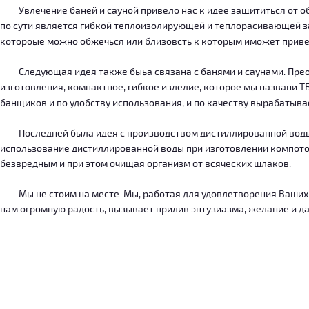
Увлечение баней и сауной привело нас к идее защититься от об
по сути является гибкой теплоизолирующей и теплорасивающей зав
котороые можно обжечься или близовсть к которым иможет приве
Следующая идея также быьа связана с банями и саунами. Преодо
изготовления, компактное, гибкое излелие, которое мы названи 
банщиков и по удобству использования, и по качеству вырабатыв
Последней была идея с производством дистиллированной воды, к
использование дистиллированной воды при изготовлении компотов
безвредным и при этом очищая организм от всяческих шлаков.
Мы не стоим на месте. Мы, работая для удовлетворения Ваших ну
нам огромную радость, вызывает прилив энтузиазма, желание и дал