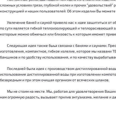
сложных условиях грязи, глубокой колеи и прочих "удовольствий" 
конструкцией и наших пользователей. Об этом изделии Вы можете
Увлечение баней и сауной привело нас к идее защититься от об
по сути является гибкой теплоизолирующей и теплорасивающей зав
котороые можно обжечься или близовсть к которым иможет приве
Следующая идея также быьа связана с банями и саунами. Преодо
изготовления, компактное, гибкое излелие, которое мы названи 
банщиков и по удобству использования, и по качеству вырабатыв
Последней была идея с производством дистиллированной воды, к
использование дистиллированной воды при изготовлении компотов
безвредным и при этом очищая организм от всяческих шлаков.
Мы не стоим на месте. Мы, работая для удовлетворения Ваших ну
нам огромную радость, вызывает прилив энтузиазма, желание и дал