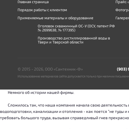
Главная страница
Прайс-
Порядок работы с клиентом
Фотогр
Применяемые материалы и оборудование
Галере
Оголовок скважинный ОС-У (ОСУ, патент РФ
№ 2699638, № 177395)
Производство дистиллированной воды в
Твери и Тверской области
© 2015 - 2026, ООО «Сантехник-Ф»
(903)
Использование материалов сайта допускается только при наличии письмен
Немного об истории нашей фирмы.
Сложилось так, что наша компания начала свою деятельность в о
водоподготовки, канализации и отопления - как поется "не туды 
требовать большого труда, вызывая справедливый гнев прекрасн