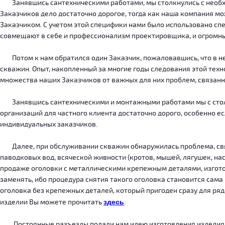
Занявшись сантехническими работами, мы столкнулись с необход
Заказчиков дело достаточно дорогое, тогда как наша компания м
Заказчиком. С учетом этой специфики нами было использовано сп
совмещают в себе и профессионализм проектировщика, и огромн
Потом к нам обратился один Заказчик, пожаловавшись, что в нег
скважин. Опыт, накопленный за многие годы следования этой тех
множества наших Заказчиков от важных для них проблем, связанн
Занявшись сантехническими и монтажными работами мы с столкн
организаций для частного клиента достаточно дорого, особенно есл
индивидуальных заказчиков.
Далее, при обслуживании скважин обнаружилась проблема, связ
паводковых вод, всяческой живности (кротов, мышей, лягушек, на
продаже оголовки с металлическими крепежным деталями, изготов
заменять, ибо процедура снятия такого оголовка становится сама
оголовка без крепежных деталей, который пригоден сразу для ряда
изделии Вы можете прочитать
здесь
.
Постоянные разъезды подали нам идею изготовления изделия, ко