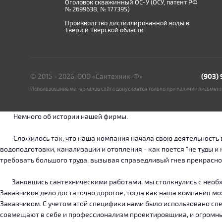
Оголовок скважинный ОС-У (ОСУ, патент РФ
№ 2699638, № 177395)
Производство дистиллированной воды в
Твери и Тверской области
© 2015 - 2026, ООО «Сантехник-Ф»
(903)
Использование материалов сайта допускается только при наличии письмен
Немного об истории нашей фирмы.
Сложилось так, что наша компания начала свою деятельность в о
водоподготовки, канализации и отопления - как поется "не туды 
требовать большого труда, вызывая справедливый гнев прекрасн
Занявшись сантехническими работами, мы столкнулись с необход
Заказчиков дело достаточно дорогое, тогда как наша компания м
Заказчиком. С учетом этой специфики нами было использовано сп
совмещают в себе и профессионализм проектировщика, и огромн