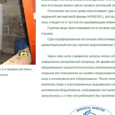
всю котельную можно смело назвать котельной ср
Отопление частного дома обеспечивают два газ
надежной автоматикой фирмы HONEVELL (котлы 
газы отводятся от котлов по нержавеющим гибким
Горячая вода приготавливается в газовом на
справа).
Сфотографированная котельная обеспечивает
циркуляционный контур горячее водоснабжения 
Через три года с момента запуска этого об
совершенно неожиданной стороны. Во время оби
оборудование оказался полностью затопленным 
2-х газовых котлов и
покрыла все показанное на снимке оборудовани
ателя
газа и остановила все оборудование. После того
владелец дома и в восторженных выражениях соо
исключения оборудование, побывавшее под водой
запустилось и с тех под работает без проблем.