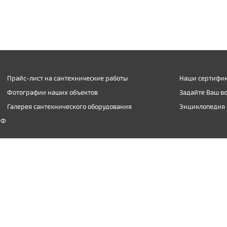
Прайс-лист на сантехнические работы
Наши сертифик
Фотографии наших объектов
Задайте Ваш в
Галерея сантехнического оборудования
Энциклопедия 
РФ
(903) 974-09-04
inbox@santexnic.ru
чии письменного разрешения администрации ООО "Сантехник-Ф".