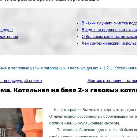
х
В каких случаях очистка во
пандусы
Вредят ли водоносным сква
лых полов
О большом количестве заказо
Лен сантехнический: использ
ьные и тепловые узлы в загородных и частных домах
1.2.1. Котельная 
а: предыдущий снимок
Монтаж отопления частно
а. Котельная на базе 2-х газовых кот
На фотографии Вы можете видеть котельную тре
Отличительной особенностью оборудования котел
исключением циркуляционных насосов).
По желанию Заказчика для котельной было под
комбинация его получилась столь удачной, что п