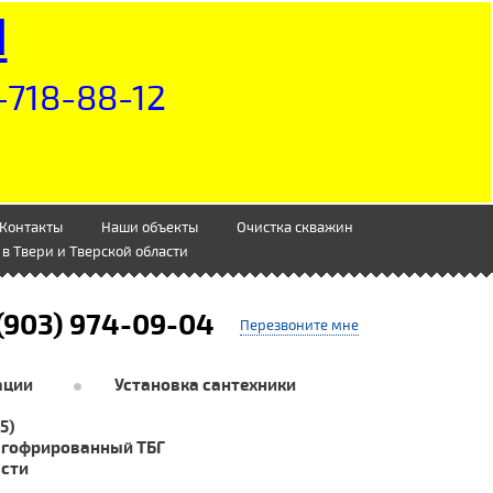
Н
-718-88-12
Контакты
Наши объекты
Очистка скважин
в Твери и Тверской области
(903) 974-09-04
Перезвоните мне
ации
Установка сантехники
5)
 гофрированный ТБГ
асти