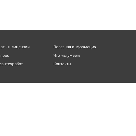
аты и лицензии
Полезная информация
опрос
Что мы умеем
сантехработ
Контакты
Карта сайта