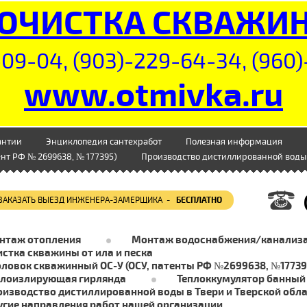
ОЧИСТКА СКВАЖИ
09-04, (903)-229-64-34, (960)
www.otmivka.ru
антии
Энциклопедия сантехработ
Полезная информация
нт РФ № 2699638, № 177395)
Производство дистиллированной воды 
ЗАКАЗАТЬ ВЫЕЗД ИНЖЕНЕРА-ЗАМЕРЩИКА -
БЕСПЛАТНО
нтаж отопления
Монтаж водоснабжения/канализ
стка скважины от ила и песка
оловок скважинный ОС-У (ОСУ, патенты РФ №2699638, №17739
плоизлирующая гирлянда
Теплоккумулятор банный
оизводство дистиллированной воды в Твери и Тверской обл
угие направления работ нашей организации