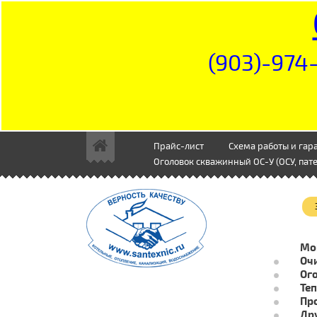
(903)-974-
Прайс-лист
Схема работы и гар
Оголовок скважинный ОС-У (ОСУ, пате
Мо
Очи
Ог
Те
Пр
Др