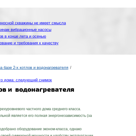
доносной скважины не имеет смысла
жинам вибрационные насосы
в в конце лета и осенью
ование и требования к качеству
на базе 2-х котлов и водонагревателя
го дома: следующий снимок
лов и водонагревателя
хуровневого частного дома среднего класса.
ьной является его полная энергонезависимость (за
обрано оборудование эконом-класса, однако
о своей суммарной мощности и удобству эксплуатации