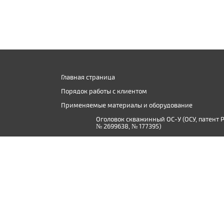
Главная страница
Порядок работы с клиентом
Применяемые материалы и оборудование
Оголовок скважинный ОС-У (ОСУ, патент 
№ 2699638, № 177395)
Производство дистиллированной воды в
Твери и Тверской области
© 2015 - 2026, ООО «Сантехник-Ф»
Использование материалов сайта допускается только при нали