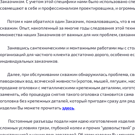
Заказчиком. С учетом этой специфики нами было использовано сп
совмещают в себе и профессионализм проектировщика, и огромн
Потом к нам обратился один Заказчик, пожаловавшись, что в нег
скважин. Опыт, накопленный за многие годы следования этой тех
множества наших Заказчиков от важных для них проблем, связанн
Занявшись сантехническими и монтажными работами мы с столкн
организаций для частного клиента достаточно дорого, особенно есл
индивидуальных заказчиков.
Далее, при обслуживании скважин обнаружилась проблема, связ
паводковых вод, всяческой живности (кротов, мышей, лягушек, на
продаже оголовки с металлическими крепежным деталями, изготов
заменять, ибо процедура снятия такого оголовка становится сама
оголовка без крепежных деталей, который пригоден сразу для ряда
изделии Вы можете прочитать
здесь
.
Постоянные разъезды подали нам идею изготовления изделия, ко
сложных условиях грязи, глубокой колеи и прочих "удовольствий" 
конструкцией и наших пользователей. Об этом изделии Вы можете