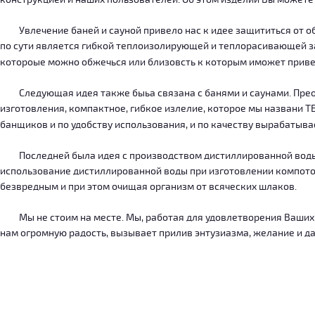
Увлечение баней и сауной привело нас к идее защититься от об
по сути является гибкой теплоизолирующей и теплорасивающей зав
котороые можно обжечься или близовсть к которым иможет приве
Следующая идея также быьа связана с банями и саунами. Преодо
изготовления, компактное, гибкое излелие, которое мы названи 
банщиков и по удобству использования, и по качеству вырабатыв
Последней была идея с производством дистиллированной воды, к
использование дистиллированной воды при изготовлении компотов
безвредным и при этом очищая организм от всяческих шлаков.
Мы не стоим на месте. Мы, работая для удовлетворения Ваших ну
нам огромную радость, вызывает прилив энтузиазма, желание и дал