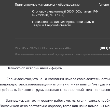
Применяемые материалы и оборудование
Галере
Оголовок скважинный ОС-У (ОСУ, патент РФ
№ 2699638, № 177395)
Производство дистиллированной воды в
Твери и Тверской области
© 2015 - 2026, ООО «Сантехник-Ф»
(903)
Использование материалов сайта допускается только при наличии письмен
Немного об истории нашей фирмы.
Сложилось так, что наша компания начала свою деятельность в о
водоподготовки, канализации и отопления - как поется "не туды 
требовать большого труда, вызывая справедливый гнев прекрасн
Занявшись сантехническими работами, мы столкнулись с необход
Заказчиков дело достаточно дорогое, тогда как наша компания м