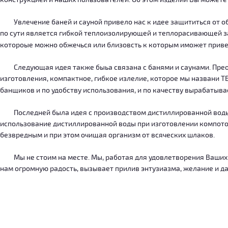
Увлечение баней и сауной привело нас к идее защититься от об
по сути является гибкой теплоизолирующей и теплорасивающей зав
котороые можно обжечься или близовсть к которым иможет приве
Следующая идея также быьа связана с банями и саунами. Преодо
изготовления, компактное, гибкое излелие, которое мы названи 
банщиков и по удобству использования, и по качеству вырабатыв
Последней была идея с производством дистиллированной воды, к
использование дистиллированной воды при изготовлении компотов
безвредным и при этом очищая организм от всяческих шлаков.
Мы не стоим на месте. Мы, работая для удовлетворения Ваших ну
нам огромную радость, вызывает прилив энтузиазма, желание и дал