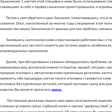
Заказчиком. С учетом этой специфики нами было использовано сп
совмещают в себе и профессионализм проектировщика, и огромн
Потом к нам обратился один Заказчик, пожаловавшись, что в нег
скважин. Опыт, накопленный за многие годы следования этой тех
множества наших Заказчиков от важных для них проблем, связанн
Занявшись сантехническими и монтажными работами мы с столкн
организаций для частного клиента достаточно дорого, особенно есл
индивидуальных заказчиков.
Далее, при обслуживании скважин обнаружилась проблема, связ
паводковых вод, всяческой живности (кротов, мышей, лягушек, на
продаже оголовки с металлическими крепежным деталями, изготов
заменять, ибо процедура снятия такого оголовка становится сама
оголовка без крепежных деталей, который пригоден сразу для ряда
изделии Вы можете прочитать
здесь
.
Постоянные разъезды подали нам идею изготовления изделия, ко
сложных условиях грязи, глубокой колеи и прочих "удовольствий" 
конструкцией и наших пользователей. Об этом изделии Вы можете