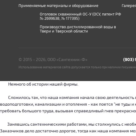
Применяемые материалы и оборудование
Галере
Оголовок скважинный ОС-У (ОСУ, патент РФ
№ 2699638, № 177395)
Производство дистиллированной воды в
Твери и Тверской области
© 2015 - 2026, ООО «Сантехник-Ф»
(903)
Использование материалов сайта допускается только при наличии письмен
Немного об истории нашей фирмы.
Сложилось так, что наша компания начала свою деятельность в о
водоподготовки, канализации и отопления - как поется "не туды 
требовать большого труда, вызывая справедливый гнев прекрасн
Занявшись сантехническими работами, мы столкнулись с необход
Заказчиков дело достаточно дорогое, тогда как наша компания м