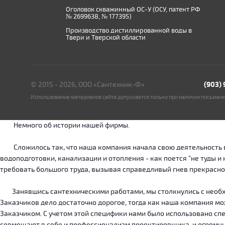
Оголовок скважинный ОС-У (ОСУ, патент РФ
№ 2699638, № 177395)
Производство дистиллированной воды в
Твери и Тверской области
© 2015 - 2026, ООО «Сантехник-Ф»
(903)
Использование материалов сайта допускается только при наличии письмен
Немного об истории нашей фирмы.
Сложилось так, что наша компания начала свою деятельность в о
водоподготовки, канализации и отопления - как поется "не туды 
требовать большого труда, вызывая справедливый гнев прекрасн
Занявшись сантехническими работами, мы столкнулись с необход
Заказчиков дело достаточно дорогое, тогда как наша компания м
Заказчиком. С учетом этой специфики нами было использовано сп
совмещают в себе и профессионализм проектировщика, и огромн