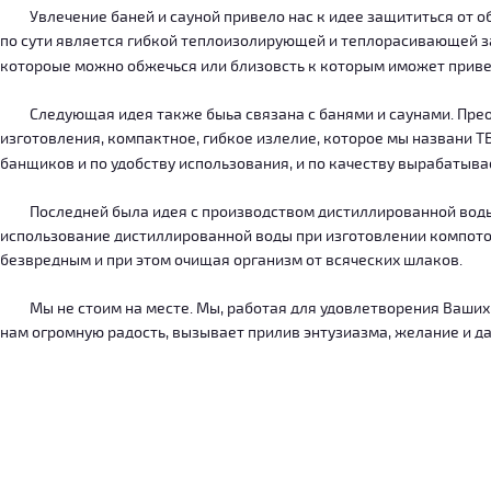
Увлечение баней и сауной привело нас к идее защититься от об
по сути является гибкой теплоизолирующей и теплорасивающей зав
котороые можно обжечься или близовсть к которым иможет приве
Следующая идея также быьа связана с банями и саунами. Преодо
изготовления, компактное, гибкое излелие, которое мы названи 
банщиков и по удобству использования, и по качеству вырабатыв
Последней была идея с производством дистиллированной воды, к
использование дистиллированной воды при изготовлении компотов
безвредным и при этом очищая организм от всяческих шлаков.
Мы не стоим на месте. Мы, работая для удовлетворения Ваших ну
нам огромную радость, вызывает прилив энтузиазма, желание и дал