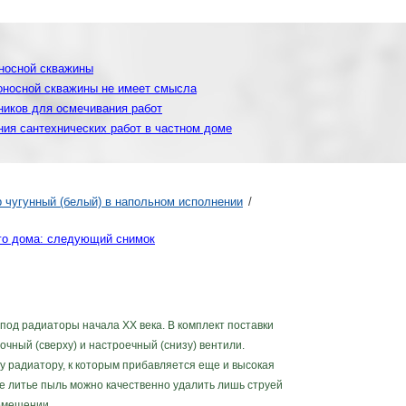
оносной скважины
доносной скважины не имеет смысла
ников для осмечивания работ
ния сантехнических работ в частном доме
р чугунный (белый) в напольном исполнении
го дома: следующий снимок
од радиаторы начала XX века. В комплект поставки
чный (сверху) и настроечный (снизу) вентили.
у радиатору, к которым прибавляется еще и высокая
ое литье пыль можно качественно удалить лишь струей
помещении.