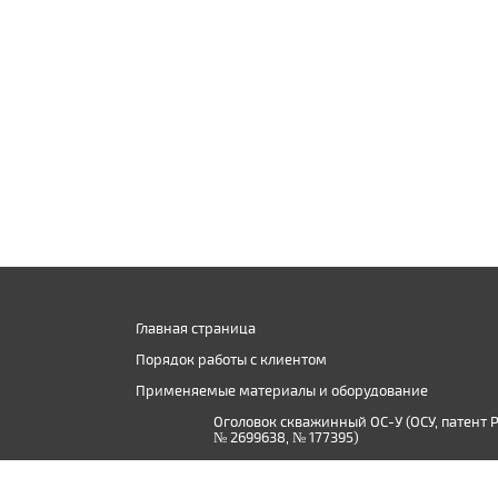
Главная страница
Порядок работы с клиентом
Применяемые материалы и оборудование
Оголовок скважинный ОС-У (ОСУ, патент 
№ 2699638, № 177395)
Производство дистиллированной воды в
Твери и Тверской области