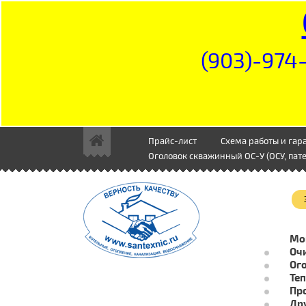
(903)-974-
Прайс-лист
Схема работы и гар
Оголовок скважинный ОС-У (ОСУ, пате
Мо
Очи
Ог
Те
Пр
Др