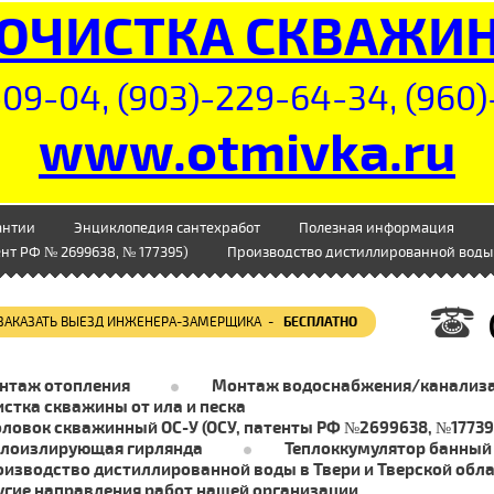
ОЧИСТКА СКВАЖИ
09-04, (903)-229-64-34, (960)
www.otmivka.ru
антии
Энциклопедия сантехработ
Полезная информация
нт РФ № 2699638, № 177395)
Производство дистиллированной воды 
ЗАКАЗАТЬ ВЫЕЗД ИНЖЕНЕРА-ЗАМЕРЩИКА -
БЕСПЛАТНО
нтаж отопления
Монтаж водоснабжения/канализ
стка скважины от ила и песка
оловок скважинный ОС-У (ОСУ, патенты РФ №2699638, №17739
плоизлирующая гирлянда
Теплоккумулятор банный
оизводство дистиллированной воды в Твери и Тверской обл
угие направления работ нашей организации