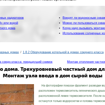
евых радиаторов
Вредят ли водоносным сква
й» или водой
Можно ли пользоваться скваж
тного дома
Когда надо вызывать монтаж
Использование солнечных ко
 разных домах
1.8.2 Оборудование котельной в домах среднего класса
а средн.класса: предыдущий снимок
Монтаж отопления частно
о дома. Трехуровневый частный дом дл
Монтаж узла ввода в дом сырой воды
На фотографии показан фрагмент разводки вод
расположен термосмеситель гигенического душа, 
расположенной левее термосмесителя. После ош
останутся только водорозетки и головка термос