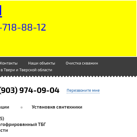
Н
-718-88-12
Контакты
Наши объекты
Очистка скважин
в Твери и Тверской области
(903) 974-09-04
Перезвоните мне
ации
Установка сантехники
5)
 гофрированный ТБГ
асти