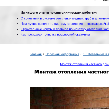
Из нашего опыта по сантехническим работам:
О сочетании в системе отопления медных труб и алюмини
Чем лучше заполнять систему отопления – «незамерзайко
Строительные нормы и правила по монтажу отопления час
Как происходит очистка водоносной скважины
Главная
Полезная информация
1.8 Котельные в
Монтаж отопления частного дом
Монтаж отопления частног