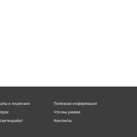
аты и лицензии
Полезная информация
опрос
Что мы умеем
сантехработ
Контакты