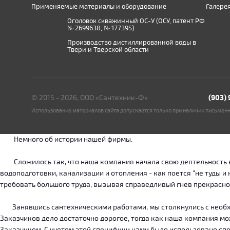
Применяемые материалы и оборудование
Галере
Оголовок скважинный ОС-У (ОСУ, патент РФ
№ 2699638, № 177395)
Производство дистиллированной воды в
Твери и Тверской области
© 2015 - 2026, ООО «Сантехник-Ф»
(903)
Использование материалов сайта допускается только при наличии письмен
Немного об истории нашей фирмы.
Сложилось так, что наша компания начала свою деятельность в о
водоподготовки, канализации и отопления - как поется "не туды 
требовать большого труда, вызывая справедливый гнев прекрасн
Занявшись сантехническими работами, мы столкнулись с необход
Заказчиков дело достаточно дорогое, тогда как наша компания м
Заказчиком. С учетом этой специфики нами было использовано сп