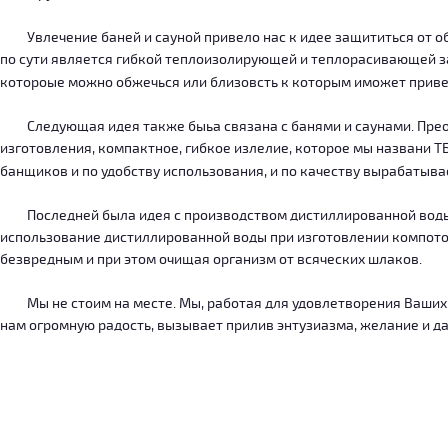
Увлечение баней и сауной привело нас к идее защититься от об
по сути является гибкой теплоизолирующей и теплорасивающей зав
котороые можно обжечься или близовсть к которым иможет приве
Следующая идея также быьа связана с банями и саунами. Преодо
изготовления, компактное, гибкое излелие, которое мы названи 
банщиков и по удобству использования, и по качеству вырабатыв
Последней была идея с производством дистиллированной воды, к
использование дистиллированной воды при изготовлении компотов
безвредным и при этом очищая организм от всяческих шлаков.
Мы не стоим на месте. Мы, работая для удовлетворения Ваших ну
нам огромную радость, вызывает прилив энтузиазма, желание и дал